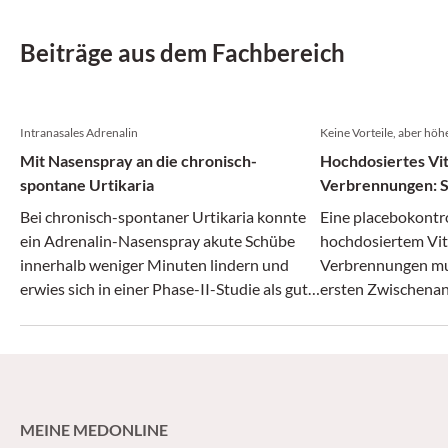
Beiträge aus dem Fachbereich
Intranasales Adrenalin
Keine Vorteile, aber höh
Mit Nasenspray an die chronisch-
Hochdosiertes Vit
spontane Urtikaria
Verbrennungen: S
Bei chronisch-spontaner Urtikaria konnte
Eine placebokontro
ein Adrenalin-Nasenspray akute Schübe
hochdosiertem Vit
innerhalb weniger Minuten lindern und
Verbrennungen mus
erwies sich in einer Phase-II-Studie als gut
ersten Zwischena
verträglich.
werden.
MEINE MEDONLINE