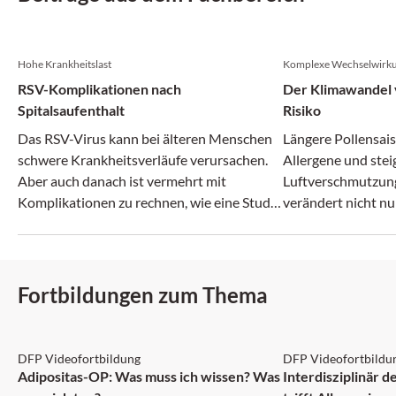
Hohe Krankheitslast
Komplexe Wechselwirk
RSV-Komplikationen nach
Der Klimawandel v
Spitalsaufenthalt
Risiko
Das RSV-Virus kann bei älteren Menschen
Längere Pollensais
schwere Krankheitsverläufe verursachen.
Allergene und ste
Aber auch danach ist vermehrt mit
Luftverschmutzun
Komplikationen zu rechnen, wie eine Studie
verändert nicht nu
zeigt.
zunehmend auch da
Fortbildungen zum Thema
DFP: 2 Punkte
DFP: 1 Punkt
DFP Videofortbildung
DFP Videofortbildu
NEU
Adipositas-OP: Was muss ich wissen? Was
Interdisziplinär 