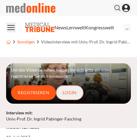
medonline
News
Lernwelt
Kongresswelt
...
Sonstiges
Videointerview mit Univ.-Prof. Dr. Ingrid Pabinger-Fasching
Um das Video zu sehen, loggen Sie sich bitte ein oder
registrieren Sie sich kostenlos.
REGISTRIEREN
LOGIN
Interview mit
:
Univ.-Prof. Dr. Ingrid Pabinger-Fasching
medONLINE.at