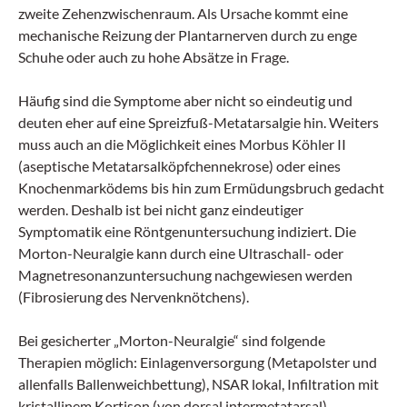
zweite Zehenzwischenraum. Als Ursache kommt eine
mechanische Reizung der Plantarnerven durch zu enge
Schuhe oder auch zu hohe Absätze in Frage.
Häufig sind die Symptome aber nicht so eindeutig und
deuten eher auf eine Spreizfuß-Metatarsalgie hin. Weiters
muss auch an die Möglichkeit eines Morbus Köhler II
(aseptische Metatarsalköpfchennekrose) oder eines
Knochenmark­ödems bis hin zum Ermüdungsbruch gedacht
werden. Deshalb ist bei nicht ganz eindeutiger
Symptomatik eine Röntgenuntersuchung indiziert. Die
Morton-Neuralgie kann durch eine Ultraschall- oder
Magnetresonanzuntersuchung nachgewiesen werden
(Fibrosierung des Nervenknötchens).
Bei gesicherter „Morton-Neuralgie“ sind folgende
Therapien möglich: Einlagenversorgung (Metapolster und
allenfalls Ballenweichbettung), NSAR lokal, Infiltration mit
kristallinem Kortison (von dorsal intermetatarsal),