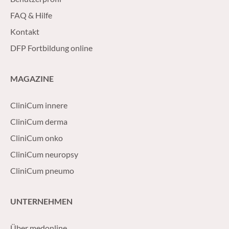
FAQ & Hilfe
Kontakt
DFP Fortbildung online
MAGAZINE
CliniCum innere
CliniCum derma
CliniCum onko
CliniCum neuropsy
CliniCum pneumo
UNTERNEHMEN
Über medonline