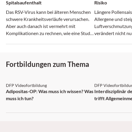
Spitalsaufenthalt
Risiko
Das RSV-Virus kann bei älteren Menschen
Längere Pollensais
schwere Krankheitsverläufe verursachen.
Allergene und ste
Aber auch danach ist vermehrt mit
Luftverschmutzun
Komplikationen zu rechnen, wie eine Studie
verändert nicht nu
zeigt.
zunehmend auch da
Fortbildungen zum Thema
DFP: 2 Punkte
DFP: 1 Punkt
DFP Videofortbildung
DFP Videofortbildu
NEU
Adipositas-OP: Was muss ich wissen? Was
Interdisziplinär 
muss ich tun?
trifft Allgemeinm