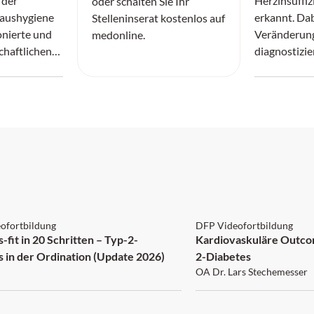
 der
Herzinsuffiz
oder schalten Sie Ihr
aushygiene
erkannt. Dab
Stelleninserat kostenlos auf
onierte und
Veränderung
medonline.
chaftlichen
diagnostizie
zerbrach.
reversibel.
 5 Punkte
DFP: 1 Punkt
ofortbildung
DFP Videofortbildung
-fit in 20 Schritten – Typ-2-
Kardiovaskuläre Outco
s in der Ordination (Update 2026)
2-Diabetes
OA Dr. Lars Stechemesser