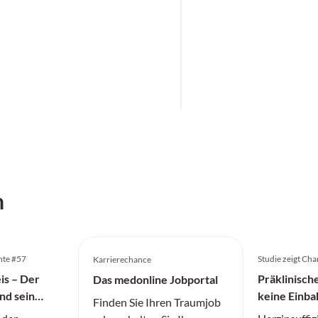
h
hte #57
Studie zeigt Ch
Karrierechance
is – Der
Präklinische
Das medonline Jobportal
nd sein
keine Einb
Finden Sie Ihren Traumjob
der