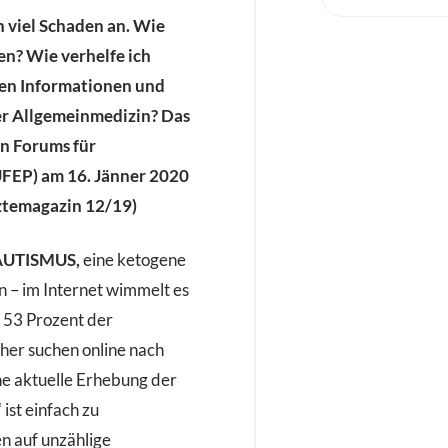
 viel Schaden an. Wie
ten? Wie verhelfe ich
en Informationen und
r Allgemeinmedizin? Das
en Forums für
UFEP) am 16. Jänner 2020
rztemagazin 12/19)
UTISMUS,
eine ketogene
n – im Internet wimmelt es
 53 Prozent der
her suchen online nach
ne aktuelle Erhebung der
 ist einfach zu
n auf unzählige