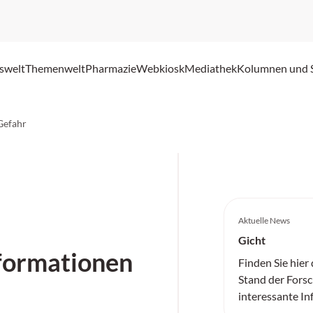
swelt
Themenwelt
Pharmazie
Webkiosk
Mediathek
Kolumnen und 
Gefahr
Aktuelle News
Gicht
formationen
Finden Sie hier
Stand der Fors
interessante I