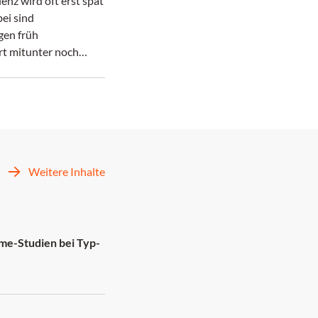
ienz wird oft erst spät
ei sind
en früh
rt mitunter noch
Weitere Inhalte
me-Studien bei Typ-