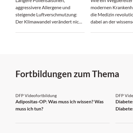
Längere Pollensaisonen,
Wie ein Wegbereiter
Irrenanstalt
aggressivere Allergene und
modernen Krankenh
steigende Luftverschmutzung:
die Medizin revoluti
Der Klimawandel verändert nicht
dabei an der wissens
nur das Wetter, sondern
Ignoranz seiner Zeit 
zunehmend auch das Allergie-
Risiko.
Fortbildungen zum Thema
DFP: 2 Punkte
DFP:
DFP Videofortbildung
DFP Vide
NEU
Adipositas-OP: Was muss ich wissen? Was
Diabetes
muss ich tun?
Diabete