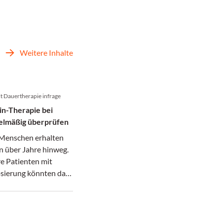
Weitere Inhalte
lt Dauertherapie infrage
n-Therapie bei
elmäßig überprüfen
e Menschen erhalten
n über Jahre hinweg.
e Patienten mit
osierung könnten das
in vielen Fällen
zen.