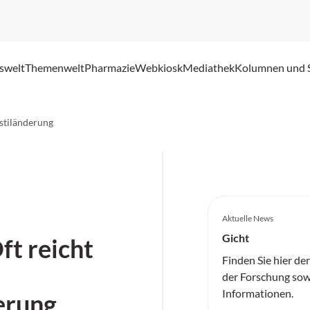
swelt
Themenwelt
Pharmazie
Webkiosk
Mediathek
Kolumnen und 
sstiländerung
Aktuelle News
Gicht
ft reicht
Finden Sie hier de
der Forschung sow
Informationen.
erung