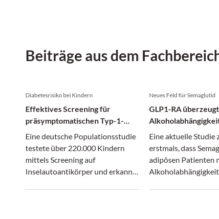
Beiträge aus dem Fachbereic
Diabetesrisiko bei Kindern
Neues Feld für Semaglutid
Effektives Screening für
GLP1-RA überzeugt
präsymptomatischen Typ-1-
Alkoholabhängigkei
Diabetes
Eine deutsche Populationsstudie
Eine aktuelle Studie 
testete über 220.000 Kindern
erstmals, dass Semag
mittels Screening auf
adipösen Patienten 
Inselautoantikörper und erkannte
Alkoholabhängigkei
einen Großteil der
signifikant reduziere
präsymptomatischen Stadien von
Typ-1-Diabetes.