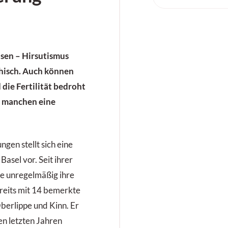
usen – Hirsutismus
chisch. Auch können
die Fertilität bedroht
i manchen eine
gen stellt sich eine
Basel vor. Seit ihrer
e unregelmäßig ihre
reits mit 14 bemerkte
erlippe und Kinn. Er
en letzten Jahren