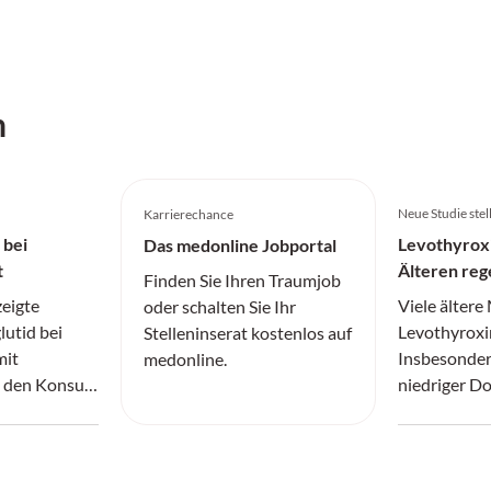
h
Neue Studie stel
Karrierechance
 bei
Levothyroxi
Das medonline Jobportal
t
Älteren reg
Finden Sie Ihren Traumjob
zeigte
Viele älter
oder schalten Sie Ihr
lutid bei
Levothyroxi
Stelleninserat kostenlos auf
mit
Insbesonder
medonline.
t den Konsum
niedriger D
n kann.
Medikament 
sicher abset