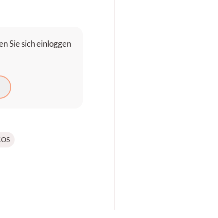
n Sie sich einloggen
N
COS