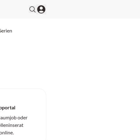
Serien
bportal
Traumjob oder
elleninserat
online.