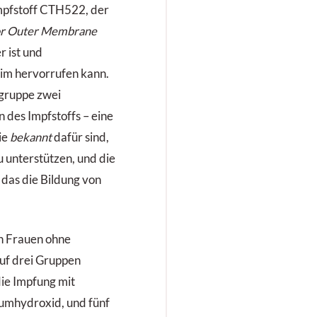
Impfstoff CTH522, der
r Outer Membrane
r ist und
im hervorrufen kann.
rgruppe zwei
 des Impfstoffs – eine
ie
bekannt
dafür sind,
u unterstützen, und die
das die Bildung von
n Frauen ohne
uf drei Gruppen
die Impfung mit
umhydroxid, und fünf