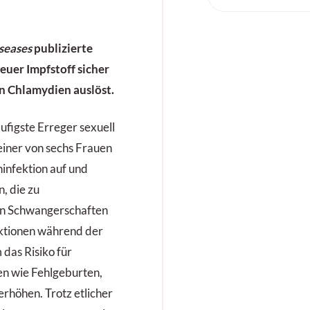
iseases
publizierte
neuer Impfstoff sicher
n Chlamydien auslöst.
äufigste Erreger sexuell
einer von sechs Frauen
ninfektion auf und
, die zu
en Schwangerschaften
ktionen während der
das Risiko für
n wie Fehlgeburten,
rhöhen. Trotz etlicher