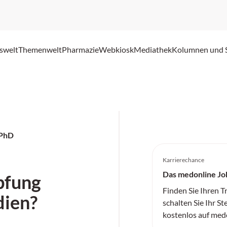
swelt
Themenwelt
Pharmazie
Webkiosk
Mediathek
Kolumnen und 
 PhD
Karrierechance
Das medonline Jo
pfung
Finden Sie Ihren 
dien?
schalten Sie Ihr St
kostenlos auf med