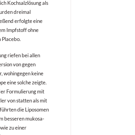
ich Kochsalzlösung als
wurden dreimal
ießend erfolgte eine
em Impfstoff ohne
 Placebo.
g riefen bei allen
ersion von gegen
, wohingegen keine
pe eine solche zeigte.
der Formulierung mit
r von statten als mit
führten die Liposomen
em besseren mukosa-
owie zu einer