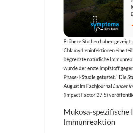
K
E
N
w
Frühere Studien haben gezeigt,
b
e
Chlamydieninfektionen eine teil
j
begrenzte natürliche Immunreak
s
wurde der erste Impfstoff gege
u
1
Phase-I-Studie getestet.
Die St
E
August im Fachjournal
Lancet In
p
(Impact Factor 27,5) veröffentli
z
Mukosa-spezifische 
Immunreaktion