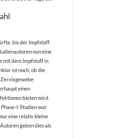
ahl
fte, bis der Impfstoff
Studienautoren nun eine
 mit dem Impfstoff in
lar ist noch, ob die
m Zervixgewebe
erhaupt einen
ektionen bieten wird.
n Phase-I-Studien war
ur eine relativ kleine
Autoren geben dies als