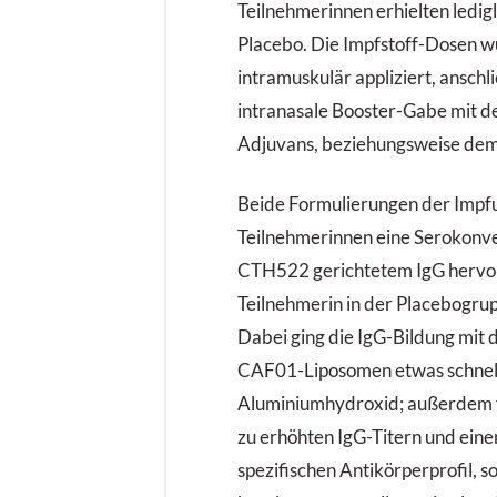
Teilnehmerinnen erhielten ledigl
Placebo. Die Impfstoff-Dosen 
intramuskulär appliziert, anschl
intranasale Booster-Gabe mit d
Adjuvans, beziehungsweise dem
Beide Formulierungen der Impfun
Teilnehmerinnen eine Serokonv
CTH522 gerichtetem IgG hervor
Teilnehmerin in der Placebogrup
Dabei ging die IgG-Bildung mit 
CAF01-Liposomen etwas schnelle
Aluminiumhydroxid; außerdem 
zu erhöhten IgG-Titern und ein
spezifischen Antikörperprofil, s