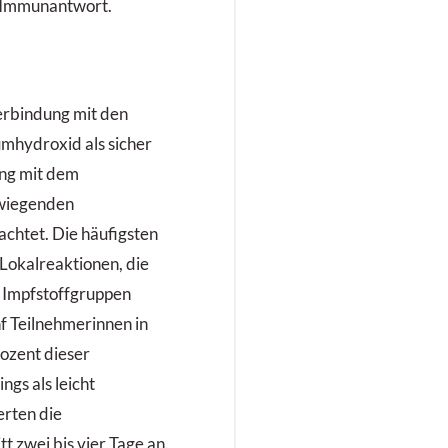
n Immunantwort.
erbindung mit den
umhydroxid als sicher
ung mit dem
rwiegenden
chtet. Die häufigsten
Lokalreaktionen, die
n Impfstoffgruppen
nf Teilnehmerinnen in
ozent dieser
gs als leicht
erten die
 zwei bis vier Tage an.