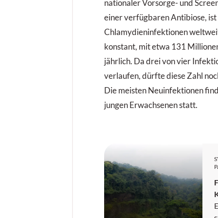
nationaler Vorsorge- und Scre
einer verfügbaren Antibiose, ist
Chlamydieninfektionen weltweit
konstant, mit etwa 131 Millio
jährlich. Da drei von vier Infek
verlaufen, dürfte diese Zahl noc
Die meisten Neuinfektionen fin
jungen Erwachsenen statt.
P
F
E
s