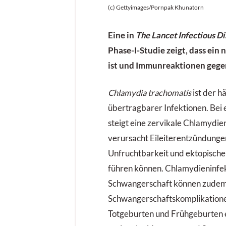
(c) Gettyimages/Pornpak Khunatorn
Eine in
The Lancet Infectious D
Phase-I-Studie zeigt, dass ein 
ist und Immunreaktionen gege
Chlamydia trachomatis
ist der h
übertragbarer Infektionen. Bei 
steigt eine zervikale Chlamydie
verursacht Eileiterentzündungen
Unfruchtbarkeit und ektopisch
führen können. Chlamydieninfe
Schwangerschaft können zudem 
Schwangerschaftskomplikatione
Totgeburten und Frühgeburten e