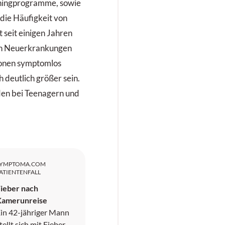
eningprogramme, sowie
 die Häufigkeit von
 seit einigen Jahren
nen Neuerkrankungen
tionen symptomlos
h deutlich größer sein.
den bei Teenagern und
SYMPTOMA.COM
ATIENTENFALL
ieber nach
Kamerunreise
in 42-jähriger Mann
tellt sich mit Fieber,