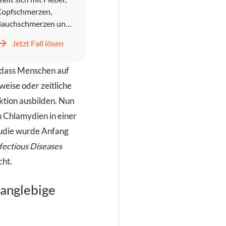
opfschmerzen,
Bauchschmerzen und
rbrechen in der
Jetzt Fall lösen
otaufnahme vor. Er
ird symptomatisch
 dass Menschen auf
ehandelt und
ntlassen, kehrt
weise oder zeitliche
edoch zwei Tage
tion ausbilden. Nun
päter mit
n Chlamydien in einer
nstillbarem
udie wurde Anfang
rbrechen,
Kopfschmerzen und
fectious Diseases
rogredientem Fieber
cht.
urück.
langlebige