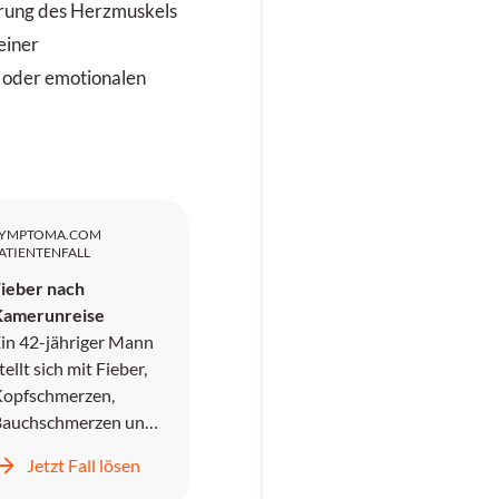
rung des Herzmuskels
einer
 oder emotionalen
SYMPTOMA.COM
ATIENTENFALL
ieber nach
Kamerunreise
in 42-jähriger Mann
tellt sich mit Fieber,
opfschmerzen,
Bauchschmerzen und
rbrechen in der
Jetzt Fall lösen
otaufnahme vor. Er