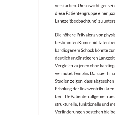
verstarben. Umso wichtiger sei e
diese Patientengruppe einer „so
Langzeitbeobachtung“ zu unter
Die höhere Prävalenz von physi
bestimmten Komorbiditäten bei
kardiogenem Schock könnte zumi
deutlich ungünstigeren Langze
Vergleich zu jenen ohne kardio
vermutet Templin. Darüber hin
Studien zeigen, dass abgesehen
Erholung der linksventrikulären
bei TTS-Patienten allgemein be
strukturelle, funktionelle und m
Veränderungen bestehen bleiben