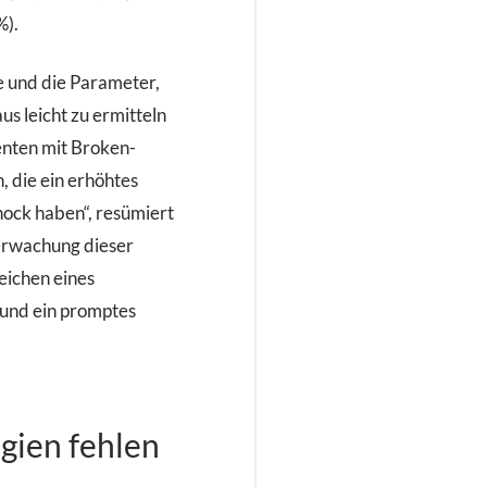
%).
e und die Parameter,
s leicht zu ermitteln
ienten mit Broken-
, die ein erhöhtes
hock haben“, resümiert
erwachung dieser
eichen eines
 und ein promptes
gien fehlen