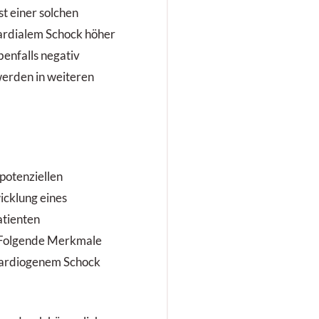
st einer solchen
kardialem Schock höher
enfalls negativ
werden in weiteren
potenziellen
icklung eines
atienten
. Folgende Merkmale
kardiogenem Schock