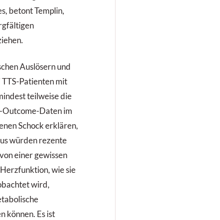
s, betont Templin,
rgfältigen
ziehen.
schen Auslösern und
 TTS-Patienten mit
ndest teilweise die
it-Outcome-Daten im
genen Schock erklären,
aus würden rezente
 von einer gewissen
 Herzfunktion, wie sie
obachtet wird,
etabolische
 können. Es ist