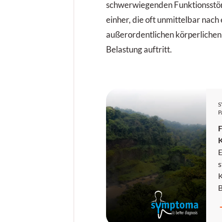
schwerwiegenden Funktionsstö
einher, die oft unmittelbar nach 
außerordentlichen körperlichen
Belastung auftritt.
P
F
E
s
K
E
N