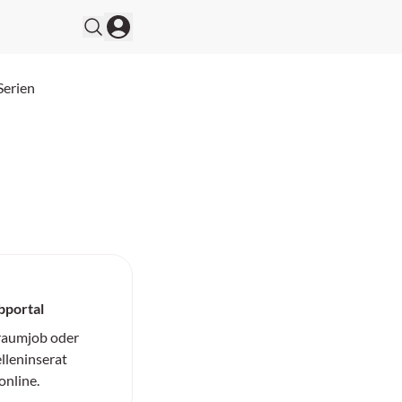
Serien
bportal
Traumjob oder
elleninserat
online.