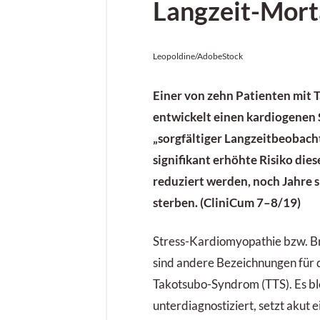
Langzeit-Mort
Leopoldine/AdobeStock
Einer von zehn Patienten mit
entwickelt einen kardiogenen 
„sorgfältiger Langzeitbeobach
signifikant erhöhte Risiko die
reduziert werden, noch Jahre 
sterben. (CliniCum 7–8/19)
Stress-Kardiomyopathie bzw. 
sind andere Bezeichnungen für 
Takotsubo-Syndrom (TTS). Es ble
unterdiagnostiziert, setzt akut e