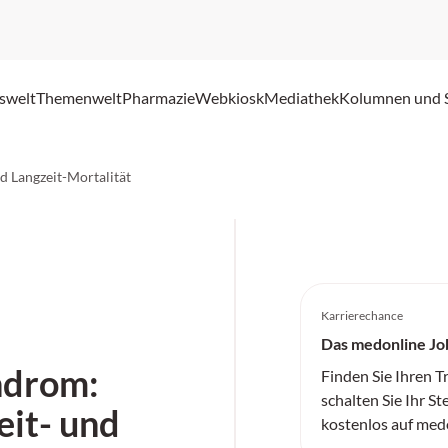
swelt
Themenwelt
Pharmazie
Webkiosk
Mediathek
Kolumnen und 
d Langzeit-Mortalität
Karrierechance
Das medonline Jo
ndrom:
Finden Sie Ihren 
schalten Sie Ihr St
eit- und
kostenlos auf med