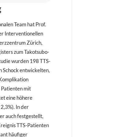
ird symptomatisch
g
ehandelt und
ntlassen, kehrt
edoch zwei Tage
nalen Team hat Prof.
päter mit
er Interventionellen
nstillbarem
erzzentrum Zürich,
rbrechen,
isters zum Takotsubo-
Kopfschmerzen und
rogredientem Fieber
Studie wurden 198 TTS-
urück.
n Schock entwickelten,
 Komplikation
i Patienten mit
et eine höhere
2,3%). In der
 auch festgestellt,
Ereignis TTS-Patienten
ant häufiger