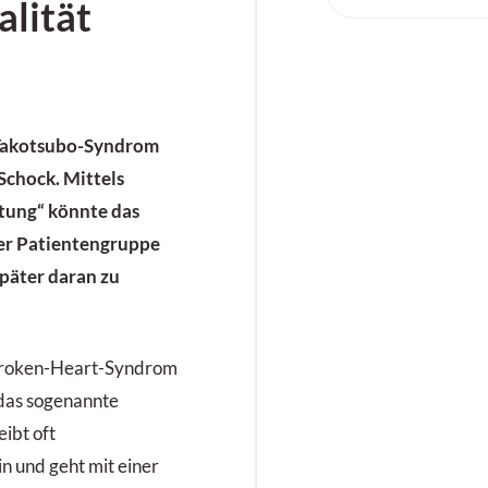
alität
 Takotsubo-Syndrom
Schock. Mittels
tung“ könnte das
ser Patientengruppe
später daran zu
Broken-Heart-Syndrom
das sogenannte
ibt oft
in und geht mit einer