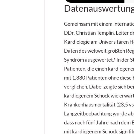
w
Datenauswertun
b
e
j
Gemeinsam mit einem internatio
s
DDr. Christian Templin, Leiter d
u
Kardiologie am Universitären H
E
Daten des weltweit größten Reg
p
Syndrom ausgewertet.* In der 
z
Patienten, die einen kardiogene
mit 1.880 Patienten ohne diese
verglichen. Dabei zeigte sich be
kardiogenem Schock wie erwart
Krankenhausmortalität (23,5 vs 
Langzeitbeobachtung wurde aber
dass noch fünf Jahre nach dem 
mit kardiogenem Schock signifik