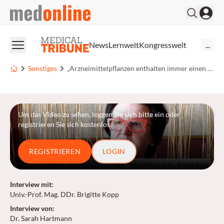
medonline
News
Lernwelt
Kongresswelt
...
Sonstiges
„Arzneimittelpflanzen enthalten immer einen Wirkstoffcocktail“
Um das Video zu sehen, loggen Sie sich bitte ein oder
registrieren Sie sich kostenlos.
REGISTRIEREN
LOGIN
Interview mit
:
Univ.-Prof. Mag. DDr. Brigitte Kopp
Interview von
:
Dr. Sarah Hartmann