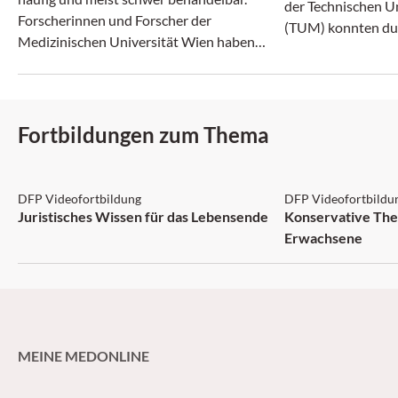
der Technischen U
Forscherinnen und Forscher der
(TUM) konnten du
Medizinischen Universität Wien haben
Anpassungen die W
einen neuen Therapieansatz entdeckt – für
Standard-Antibio
Studienleiterin Iris Uras Jodl ein wichtiger
steigern.
Schritt, der auch für andere Krebsarten
interessant sein könnte.
Fortbildungen zum Thema
DFP: 2 Punkte
DFP: 2 Punkte
DFP Videofortbildung
DFP Videofortbildu
Juristisches Wissen für das Lebensende
Konservative Ther
Erwachsene
MEINE MEDONLINE