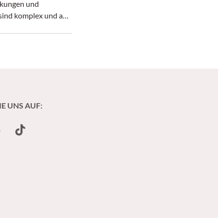
kungen und
sind komplex und auf
ain Axis“
ren.
IE UNS AUF:
undCloud
TikTok