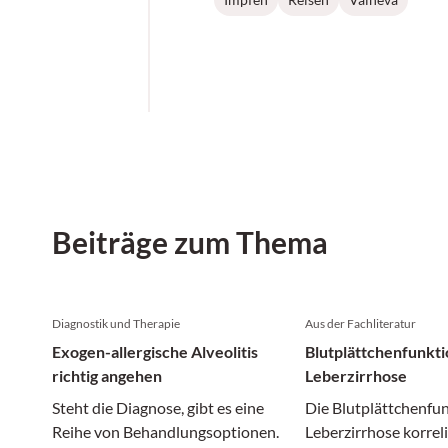
Beiträge zum Thema
Diagnostik und Therapie
Aus der Fachliteratur
Exogen-allergische Alveolitis
Blutplättchenfunkti
richtig angehen
Leberzirrhose
Steht die Diagnose, gibt es eine
Die Blutplättchenfun
Reihe von Behandlungsoptionen.
Leberzirrhose korrel