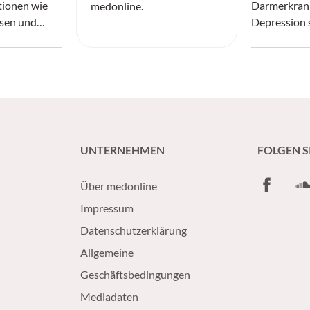
tionen wie
Darmerkran
medonline.
sen und
Depression 
on.
die „Gut–Br
zurückzufüh
UNTERNEHMEN
FOLGEN S
Facebook
So
Über medonline
Impressum
Datenschutzerklärung
Allgemeine
Geschäftsbedingungen
Mediadaten