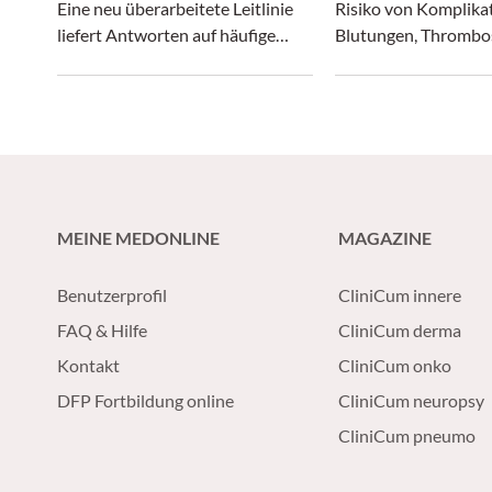
Eine neu überarbeitete Leitlinie
Risiko von Komplika
liefert Antworten auf häufige
Blutungen, Thrombo
Fragen aus der Praxis.
Krankheitsprogressi
MEINE MEDONLINE
MAGAZINE
Benutzerprofil
CliniCum innere
FAQ & Hilfe
CliniCum derma
Kontakt
CliniCum onko
DFP Fortbildung online
CliniCum neuropsy
CliniCum pneumo