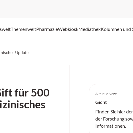
swelt
Themenwelt
Pharmazie
Webkiosk
Mediathek
Kolumnen und 
zinisches Update
Gift für 500
Aktuelle News
izinisches
Gicht
Finden Sie hier de
der Forschung sow
Informationen.