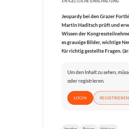
ENTGELTLICHE EINSCHALTUNG
Jeopardy bei den Grazer Fortb
Martin Haditsch prüft und erwe
Wissen der Kongressteilnehme
es grausige Bilder, wichtige N
für richtig gestellte Fragen. (
Um den Inhalt zu sehen, müsse
oder registrieren.
LOGIN
REGISTRIERE
Impfen
Reisen
Valneva