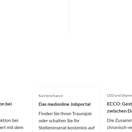
CED und Depres
Karrierechance
on bei
ECCO: Gest
Das medonline Jobportal
zwischen D
Finden Sie Ihren Traumjob
ktion bei
Die Zusamm
oder schalten Sie Ihr
iert mit dem
chronisch-e
Stelleninserat kostenlos auf