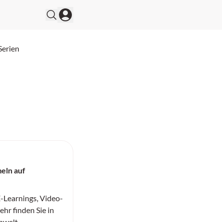
Serien
eln auf
-Learnings, Video-
hr finden Sie in
nwelt.