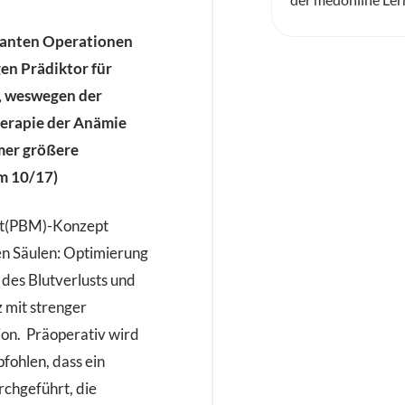
skanten Operationen
gen Prädiktor für
r, weswegen der
herapie der Anämie
mer größere
m 10/17)
t(PBM)-Konzept
hen Säulen: Optimierung
des Blutverlusts und
 mit strenger
sion. Präoperativ wird
fohlen, dass ein
rchgeführt, die