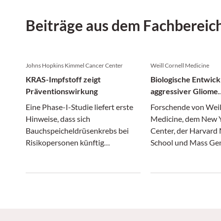
Beiträge aus dem Fachbereic
Johns Hopkins Kimmel Cancer Center
Weill Cornell Medicine
KRAS-Impfstoff zeigt
Biologische Entwick
Präventionswirkung
aggressiver Gliome
entschlüsselt
Eine Phase-I-Studie liefert erste
Forschende von Weil
Hinweise, dass sich
Medicine, dem New
Bauchspeicheldrüsenkrebs bei
Center, der Harvard
Risikopersonen künftig
School und Mass Ge
vorbeugen lassen könnte.
Brigham haben neue 
die Entstehung aggr
Gliome gewonnen.