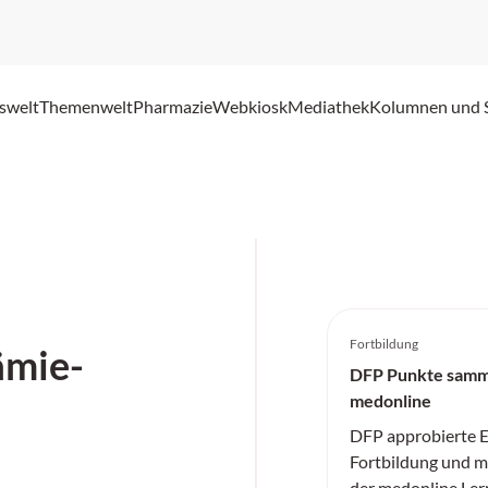
swelt
Themenwelt
Pharmazie
Webkiosk
Mediathek
Kolumnen und 
Fortbildung
ämie-
DFP Punkte samm
medonline
DFP approbierte E
Fortbildung und me
der medonline Ler