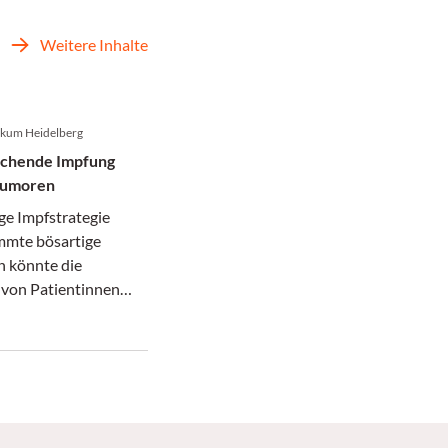
Weitere Inhalte
nikum Heidelberg
echende Impfung
tumoren
ge Impfstrategie
mmte bösartige
 könnte die
von Patientinnen
en grundlegend