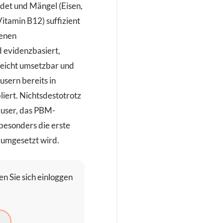
det und Mängel (Eisen,
Vitamin B12) suffizient
lenen
evidenzbasiert,
 leicht umsetzbar und
usern bereits in
iert. Nichtsdestotrotz
äuser, das PBM-
besonders die erste
 umgesetzt wird.
n Sie sich einloggen
N