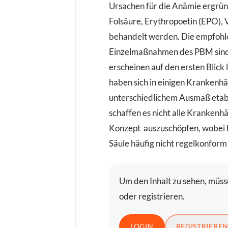
Ursachen für die Anämie ergrün
Folsäure, Erythropoetin (EPO), 
behandelt werden. Die empfoh
Einzelmaßnahmen des PBM sind 
erscheinen auf den ersten Blick
haben sich in einigen Krankenhä
unterschiedlichem Ausmaß etabl
schaffen es nicht alle Krankenh
Konzept auszuschöpfen, wobei 
Säule häufig nicht regelkonform
Um den Inhalt zu sehen, müsse
oder registrieren.
LOGIN
REGISTRIERE