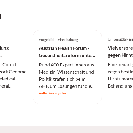
h
Universitätskli
Entgeltliche Einschaltung
lung
Vielverspr
Austrian Health Forum -
gegen Hirn
Gesundheitsreform unter
Druck
l Cornell
Eine neuarti
Rund 400 Expert:innen aus
 York Genome
gegen besti
Medizin, Wissenschaft und
 Medical
Hirntumoren
Politik trafen sich beim
neral
Behandlung 
AHF, um Lösungen für die
Einblicke in
und Patient
drängenden
Voller Auszugstext
essiver IDH-
verbessern.
Herausforderungen im
Gesundheitswesen zu
erarbeiten.