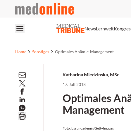
medonline
News
Lernwelt
Kongres
Home
Sonstiges
Optimales Anämie-Management
Katharina Miedzinska, MSc
17. Juli 2018
Optimales An
Management
Foto: baranozdemir/GettyImages