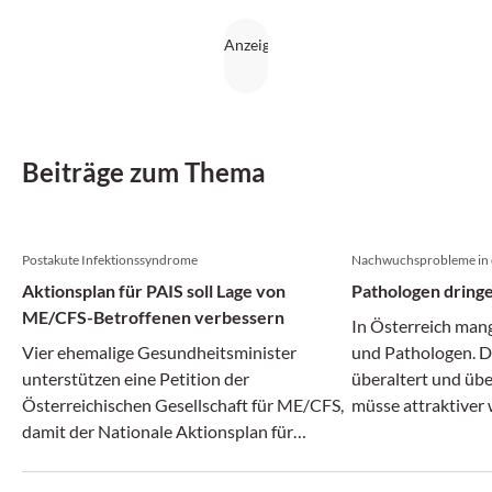
Beiträge zum Thema
Postakute Infektionssyndrome
Nachwuchsprobleme in 
Aktionsplan für PAIS soll Lage von
Pathologen dring
ME/CFS-Betroffenen verbessern
In Österreich man
Vier ehemalige Gesundheitsminister
und Pathologen. D
unterstützen eine Petition der
überaltert und übe
Österreichischen Gesellschaft für ME/CFS,
müsse attraktiver
damit der Nationale Aktionsplan für
benötigte Nachwuc
Postakute Infektionssyndrome endlich und
fordern die Öster
vollumfänglich beschlossen wird.
und die Gesellscha