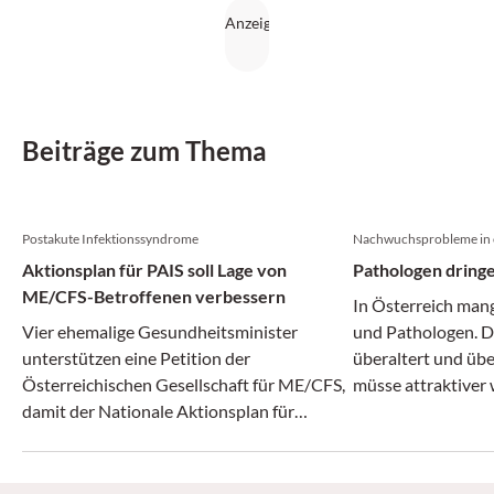
Beiträge zum Thema
Postakute Infektionssyndrome
Nachwuchsprobleme in 
Aktionsplan für PAIS soll Lage von
Pathologen dring
ME/CFS-Betroffenen verbessern
In Österreich man
Vier ehemalige Gesundheitsminister
und Pathologen. D
unterstützen eine Petition der
überaltert und übe
Österreichischen Gesellschaft für ME/CFS,
müsse attraktiver
damit der Nationale Aktionsplan für
benötigte Nachwuc
Postakute Infektionssyndrome endlich und
fordern die Öster
vollumfänglich beschlossen wird.
und die Gesellscha