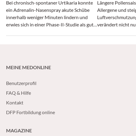
Bei chronisch-spontaner Urtikaria konnte
Längere Pollensais
ein Adrenalin-Nasenspray akute Schübe
Allergene und ste
innerhalb weniger Minuten lindern und
Luftverschmutzun
erwies sich in einer Phase-II-Studie als gut
verändert nicht nu
verträglich.
zunehmend auch da
MEINE MEDONLINE
Benutzerprofil
FAQ & Hilfe
Kontakt
DFP Fortbildung online
MAGAZINE