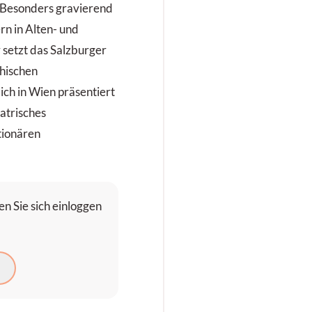
 Besonders gravierend
rn in Alten- und
 setzt das Salzburger
hischen
ch in Wien präsentiert
atrisches
tionären
n Sie sich einloggen
N