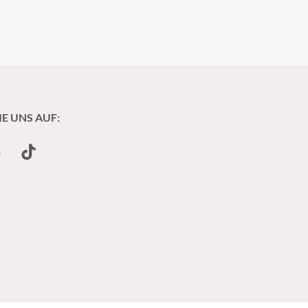
IE UNS AUF:
undCloud
TikTok