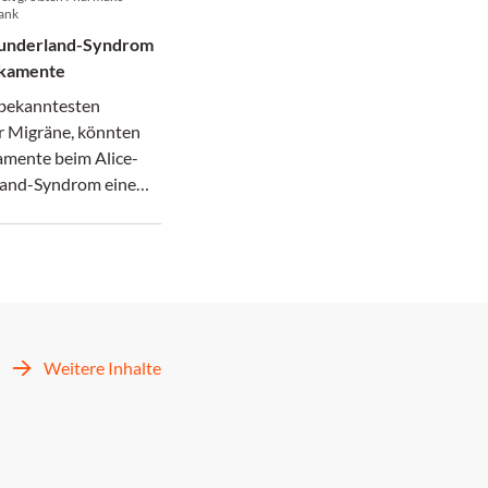
ank
underland-Syndrom
ikamente
bekanntesten
er Migräne, könnten
mente beim Alice-
and-Syndrom eine
, wie eine Studie der
ößten Pharmako­
tenbank nahelegt.
Weitere Inhalte