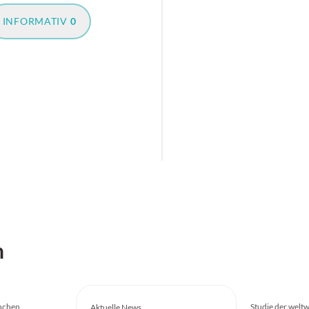
INFORMATIV
0
h
ünchen
Studie der welt
Aktuelle News