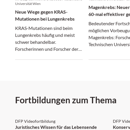
Universität Wien
Magenkrebs: Neuer
Neue Wege gegen KRAS-
60-mal effektiver g
Mutationen bei Lungenkrebs
auslösendes Bakter
Bedeutender Fortschr
KRAS-Mutationen sind beim
möglichen Vorbeugu
Lungenkrebs häufig und meist
Magenkrebs: Forsch
schwer behandelbar.
Technischen Univers
Forscherinnen und Forscher der
München (TUM) kon
Medizinischen Universität Wien
chemische Anpassun
haben einen neuen
Wirksamkeit eines S
Therapieansatz entdeckt – für
Antibiotikums um d
Studienleiterin Iris Uras Jodl ein
steigern.
wichtiger Schritt, der auch für
andere Krebsarten interessant
Fortbildungen zum Thema
sein könnte.
DFP: 2 Punkte
DFP:
DFP Videofortbildung
DFP Vide
Juristisches Wissen für das Lebensende
Konserv