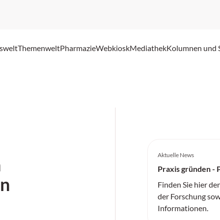
swelt
Themenwelt
Pharmazie
Webkiosk
Mediathek
Kolumnen und 
Aktuelle News
n
Praxis gründen - 
on
Finden Sie hier de
der Forschung sow
Informationen.