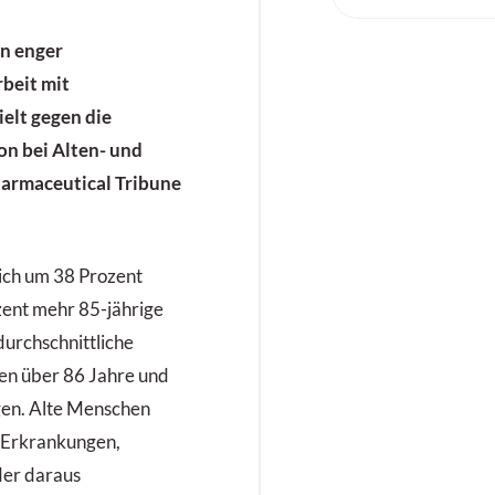
in enger
beit mit
elt gegen die
n bei Alten- und
armaceutical Tribune
eich um 38 Prozent
ent mehr 85-jährige
durchschnittliche
en über 86 Jahre und
gen. Alte Menschen
n Erkrankungen,
der daraus