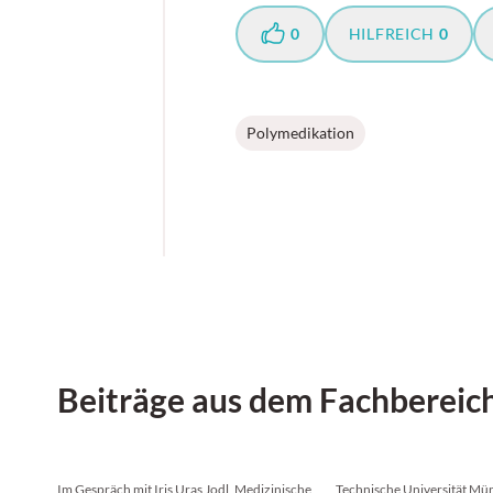
0
HILFREICH
0
Polymedikation
Beiträge aus dem Fachbereic
Im Gespräch mit Iris Uras Jodl, Medizinische
Technische Universität M