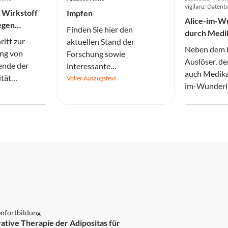
vigilanz-Datenb
 Wirkstoff
Impfen
Alice-im-W
egen
Finden Sie hier den
durch Med
ium
itt zur
aktuellen Stand der
Neben dem 
ng von
Forschung sowie
Auslöser, d
ende der
interessante
auch Medika
ität
Informationen.
Voller Auszugstext
im-Wunderl
nten durch
Rolle spielen
gen die
weltweit gr
tandard-
vigilanz-Da
as 60-Fache
 2 Punkte
ofortbildung
ative Therapie der Adipositas für