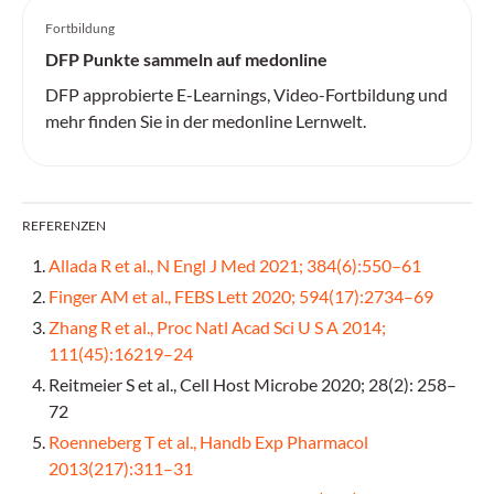
Fortbildung
DFP Punkte sammeln auf medonline
DFP approbierte E-Learnings, Video-Fortbildung und
mehr finden Sie in der medonline Lernwelt.
REFERENZEN
Allada R et al., N Engl J Med 2021; 384(6):550–61
Finger AM et al., FEBS Lett 2020; 594(17):2734–69
Zhang R et al., Proc Natl Acad Sci U S A 2014;
111(45):16219–24
Reitmeier S et al., Cell Host Microbe 2020; 28(2): 258–
72
Roenneberg T et al., Handb Exp Pharmacol
2013(217):311–31