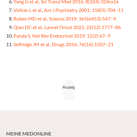
Yang G et al., Sci Transl Med 2016; 8(324):324ra16
Volicer L et al., Am J Psychiatry 2001; 158(5):704–11
Ruben MD et al., Science 2019; 365(6453):547–9
Qian DC et al., Lancet Oncol 2021; 22(12):1777–86
Panda S, Nat Rev Endocrinol 2019; 15(2):67–9
Selfridge JM et al., Drugs 2016; 76(16):1507–21
MEINE MEDONLINE