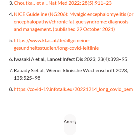
Choutka J et al., Nat Med 2022; 28(5):911–23
NICE Guideline (NG206): Myalgic encephalomyelitis (or
encephalopathy)/chronic fatigue syndrome: diagnosis
and management. (published 29 October 2021)
https://www.kl.ac.at/de/allgemeine-
gesundheitsstudien/long-covid-leitlinie
Iwasaki A et al., Lancet Infect Dis 2023; 23(4):393–95
Rabady S et al., Wiener klinische Wochenschrift 2023;
135:525–98
https://covid-19.infotalk.eu/20221214_long_covid_pem