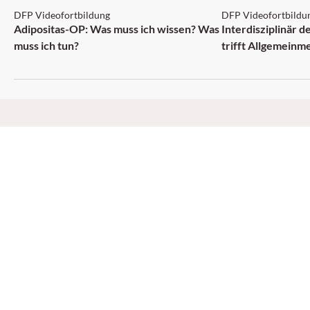
DFP Videofortbildung
DFP Videofortbildu
NEU
Adipositas-OP: Was muss ich wissen? Was
Interdisziplinär 
muss ich tun?
trifft Allgemeinm
MEINE MEDONLINE
Benutzerprofil
FAQ & Hilfe
Kontakt
DFP Fortbildung online
MAGAZINE