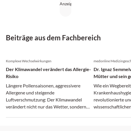
Beiträge aus dem Fachbereich
Komplexe Wechselwirkungen
medonline Medizingesch
Der Klimawandel verändert das Allergie-
Dr. Ignaz Semmelw
Risiko
Mütter und sein g
Irrenanstalt
Längere Pollensaisonen, aggressivere
Wie ein Wegberei
Allergene und steigende
Krankenhaushygie
Luftverschmutzung: Der Klimawandel
revolutionierte un
verändert nicht nur das Wetter, sondern
wissenschaftlichen
zunehmend auch das Allergie-Risiko.
zerbrach.