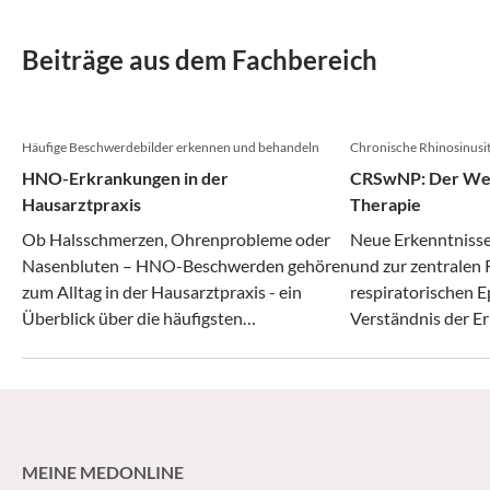
Beiträge aus dem Fachbereich
Häufige Beschwerdebilder erkennen und behandeln
Chronische Rhinosinusit
HNO-Erkrankungen in der
CRSwNP: Der Weg 
Hausarztpraxis
Therapie
Ob Halsschmerzen, Ohrenprobleme oder
Neue Erkenntnisse
Nasenbluten – HNO-Beschwerden gehören
und zur zentralen 
zum Alltag in der Hausarztpraxis - ein
respiratorischen E
Überblick über die häufigsten
Verständnis der E
Krankheitsbilder und deren Behandlung.
verändert. Neben d
funktionell endos
Nasennebenhöhlen
mehrere zielgerich
Verfügung, die ei
MEINE MEDONLINE
personalisierte B