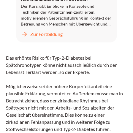
Der Kurs gibt Einblicke in Konzepte und
Techniken der Patient:innen-zentrierten,
motivierenden Gesprächsführung im Kontext der
Betreuung von Menschen mit Übergewicht und
Adipositas. Sie erfahren, wie Sie Gesprächsinhalte
Zur Fortbildung
so vermitteln, dass sie leicht erfasst, verstanden
und memoriert werden können, und wie Sie die
Motivation zur Verhaltensänderung stärken
können. Anhand von Good-Practice- und Bad-
Das erhöhte Risiko für Typ-2-Diabetes bei
Practice-Beispielen werden die Lerninhalte
Spätchronotypen könne nicht ausschließlich durch den
verdeutlicht und vertieft.
Lebensstil erklärt werden, so der Experte.
Möglicherweise sei der höhere Körperfettanteil eine
plausible Erklärung, vermutet er. Außerdem müsse man in
Betracht ziehen, dass der zirkadiane Rhythmus bei
Spättypen nicht mit den Arbeits- und Sozialzeiten der
Gesellschaft übereinstimme. Dies könne zu einer
zirkadianen Fehlanpassung und in weiterer Folge zu
Stoffwechselstörungen und Typ-2-Diabetes führen.