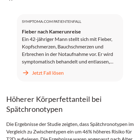
SYMPTOMA.COM PATIENTENFALL
Fieber nach Kamerunreise
Ein 42-jähriger Mann stellt sich mit Fieber,
Kopfschmerzen, Bauchschmerzen und
Erbrechen in der Notaufnahme vor. Er wird
symptomatisch behandelt und entlassen,
kehrt jedoch zwei Tage später mit
Jetzt Fall lösen
unstillbarem Erbrechen, Kopfschmerzen und
progredientem Fieber zurück.
Höherer Körperfettanteil bei
Spätchronotypen
Die Ergebnisse der Studie zeigten, dass Spätchronotypen im
Vergleich zu Zwischentypen ein um 46% höheres Risiko für
T2D aufwiesen. Die Ergebnisse waren angepasst nach Alter,