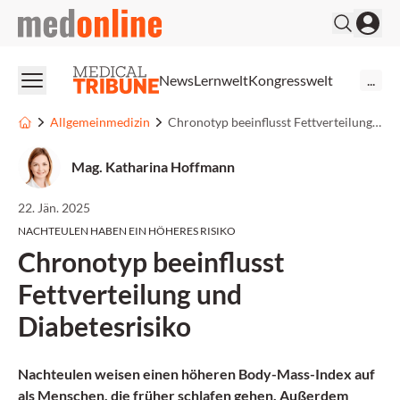
medonline
News
Lernwelt
Kongresswelt
...
Allgemeinmedizin
Chronotyp beeinflusst Fettverteilung und Diabetesrisiko
Mag. Katharina Hoffmann
22. Jän. 2025
NACHTEULEN HABEN EIN HÖHERES RISIKO
Chronotyp beeinflusst
Fettverteilung und
Diabetesrisiko
Nachteulen weisen einen höheren Body-Mass-Index auf
als Menschen, die früher schlafen gehen. Außerdem