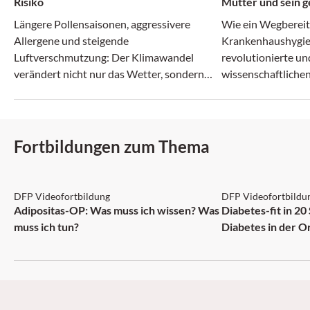
Risiko
Mütter und sein g
Irrenanstalt
Längere Pollensaisonen, aggressivere
Wie ein Wegberei
Allergene und steigende
Krankenhaushygie
Luftverschmutzung: Der Klimawandel
revolutionierte un
verändert nicht nur das Wetter, sondern
wissenschaftlichen
zunehmend auch das Allergie-Risiko.
zerbrach.
Fortbildungen zum Thema
DFP: 2 Punkte
DFP: 5 Punkte
DFP Videofortbildung
DFP Videofortbildu
NEU
Adipositas-OP: Was muss ich wissen? Was
Diabetes-fit in 20
muss ich tun?
Diabetes in der O