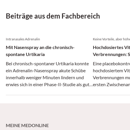
Beiträge aus dem Fachbereich
Intranasales Adrenalin
Keine Vorteile, aber höh
Mit Nasenspray an die chronisch-
Hochdosiertes Vit
spontane Urtikaria
Verbrennungen: S
Bei chronisch-spontaner Urtikaria konnte
Eine placebokontro
ein Adrenalin-Nasenspray akute Schübe
hochdosiertem Vit
innerhalb weniger Minuten lindern und
Verbrennungen mus
erwies sich in einer Phase-II-Studie als gut
ersten Zwischena
verträglich.
werden.
MEINE MEDONLINE