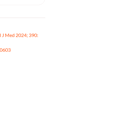
l J Med 2024; 390:
10603