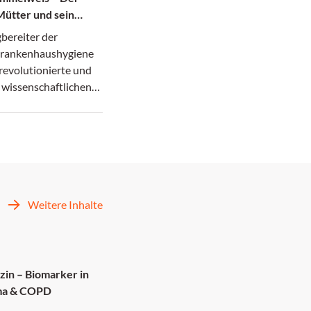
Mütter und sein
 Tod in der
bereiter der
rankenhaushygiene
revolutionierte und
 wissenschaftlichen
ner Zeit zerbrach.
Weitere Inhalte
zin – Biomarker in
hma & COPD