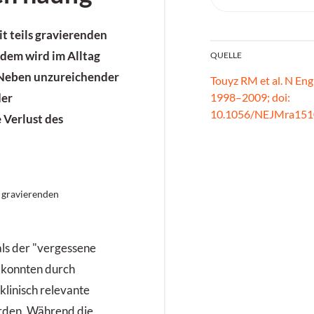
it teils gravierenden
zdem wird im Alltag
QUELLE
. Neben unzureichender
Touyz RM et al. N Eng
1998–2009; doi:
der
10.1056/NEJMra15
Verlust des
s gravierenden
s der "vergessene
m konnten durch
linisch relevante
den. Während die