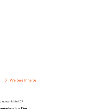
Weitere Inhalte
zingeschichte #57
emmelweis – Der