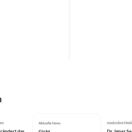
h
gen
medonline Medi
Aktuelle News
rändert das
Dr. Ignaz S
Gicht