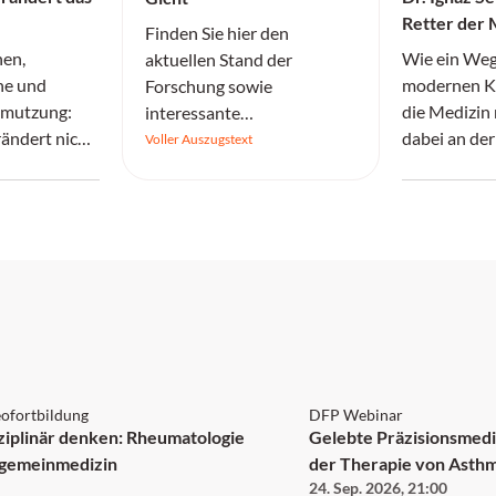
Retter der 
Finden Sie hier den
gewaltsamer
nen,
Wie ein Weg
aktuellen Stand der
Irrenanstalt
ne und
modernen K
Forschung sowie
hmutzung:
die Medizin 
interessante
ändert nicht
dabei an der
Informationen.
Voller Auszugstext
dern
Ignoranz sei
Allergie-
 1 Punkt
DFP
ofortbildung
DFP Webinar
sziplinär denken: Rheumatologie
Gelebte Präzisionsmedi
llgemeinmedizin
der Therapie von Ast
24. Sep. 2026
,
21:00