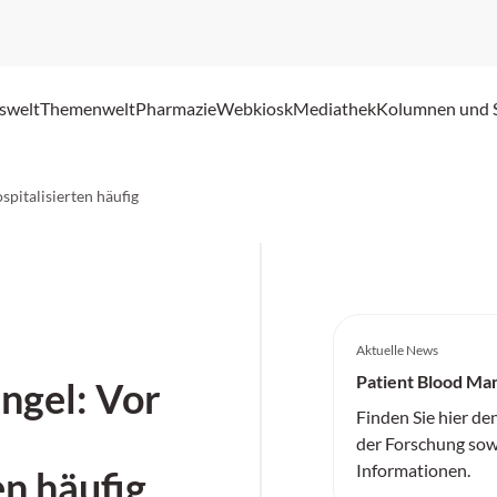
swelt
Themenwelt
Pharmazie
Webkiosk
Mediathek
Kolumnen und 
pitalisierten häufig
Aktuelle News
Patient Blood M
gel: Vor
Finden Sie hier de
der Forschung sow
Informationen.
en häufig