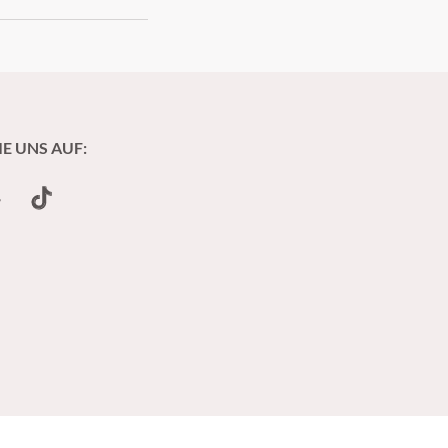
IE UNS AUF:
undCloud
TikTok