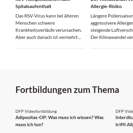
Spitalsaufenthalt
Allergie-Risiko
Das RSV-Virus kann bei älteren
Längere Pollensaiso
Menschen schwere
aggressivere Allerge
Krankheitsverläufe verursachen.
steigende Luftversc
Aber auch danach ist vermehrt
Der Klimawandel ver
mit Komplikationen zu rechnen,
nur das Wetter, son
wie eine Studie zeigt.
zunehmend auch das 
Risiko.
Fortbildungen zum Thema
DFP: 2 Punkte
DFP:
DFP Videofortbildung
DFP Vide
NEU
Adipositas-OP: Was muss ich wissen? Was
Interdi
muss ich tun?
trifft A