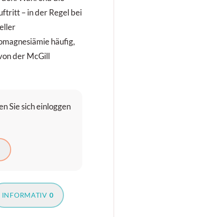
tritt – in der Regel bei
eller
omagnesiämie häufig,
 von der McGill
n Sie sich einloggen
N
INFORMATIV
0