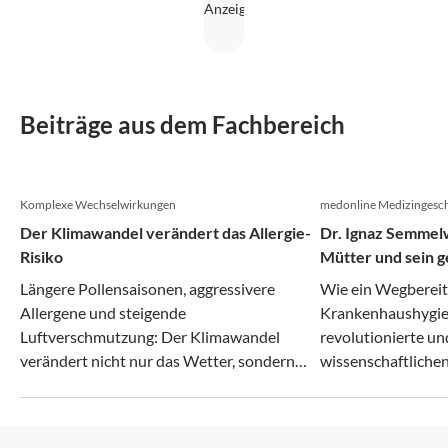
Beiträge aus dem Fachbereich
Komplexe Wechselwirkungen
medonline Medizingesch
Der Klimawandel verändert das Allergie-
Dr. Ignaz Semmelw
Risiko
Mütter und sein g
Irrenanstalt
Längere Pollensaisonen, aggressivere
Wie ein Wegberei
Allergene und steigende
Krankenhaushygie
Luftverschmutzung: Der Klimawandel
revolutionierte un
verändert nicht nur das Wetter, sondern
wissenschaftlichen
zunehmend auch das Allergie-Risiko.
zerbrach.