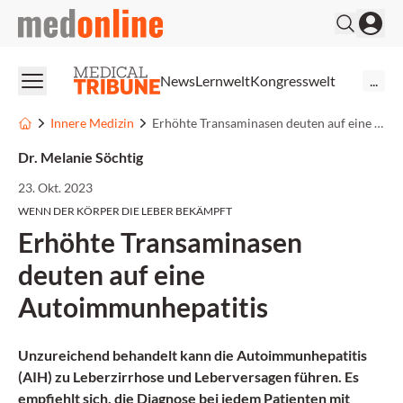
medonline
News
Lernwelt
Kongresswelt
...
Innere Medizin
Erhöhte Transaminasen deuten auf eine Autoimmunhepatitis
Dr. Melanie Söchtig
23. Okt. 2023
WENN DER KÖRPER DIE LEBER BEKÄMPFT
Erhöhte Transaminasen
deuten auf eine
Autoimmunhepatitis
Unzureichend behandelt kann die Autoimmunhepatitis
(AIH) zu Leberzirrhose und Leberversagen führen. Es
empfiehlt sich, die Diagnose bei jedem Patienten mit