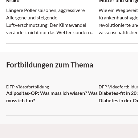
Risiko
Mütter und sein g
Irrenanstalt
Längere Pollensaisonen, aggressivere
Wie ein Wegberei
Allergene und steigende
Krankenhaushygie
Luftverschmutzung: Der Klimawandel
revolutionierte un
verändert nicht nur das Wetter, sondern
wissenschaftlichen
zunehmend auch das Allergie-Risiko.
zerbrach.
Fortbildungen zum Thema
DFP: 2 Punkte
DFP: 5 Punkte
DFP Videofortbildung
DFP Videofortbildu
NEU
Adipositas-OP: Was muss ich wissen? Was
Diabetes-fit in 20
muss ich tun?
Diabetes in der O