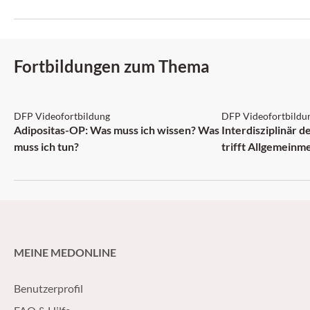
zeigt.
zunehmend auch da
Fortbildungen zum Thema
DFP: 2 Punkte
DFP: 1 Punkt
DFP Videofortbildung
DFP Videofortbildu
NEU
Adipositas-OP: Was muss ich wissen? Was
Interdisziplinär 
muss ich tun?
trifft Allgemeinm
MEINE MEDONLINE
Benutzerprofil