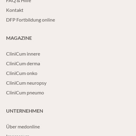
FAQ & Hilfe
Kontakt
DFP Fortbildung online
MAGAZINE
CliniCum innere
CliniCum derma
CliniCum onko
CliniCum neuropsy
CliniCum pneumo
UNTERNEHMEN
Über medonline