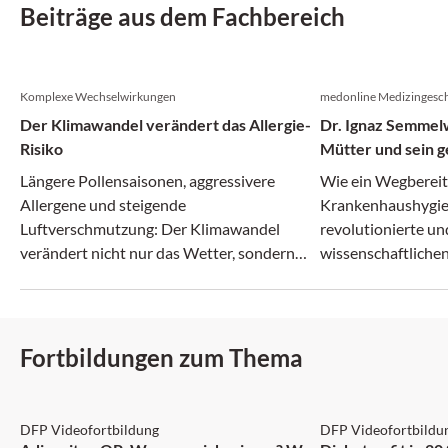
Beiträge aus dem Fachbereich
Komplexe Wechselwirkungen
medonline Medizingesch
Der Klimawandel verändert das Allergie-
Dr. Ignaz Semmelw
Risiko
Mütter und sein g
Irrenanstalt
Längere Pollensaisonen, aggressivere
Wie ein Wegberei
Allergene und steigende
Krankenhaushygie
Luftverschmutzung: Der Klimawandel
revolutionierte un
verändert nicht nur das Wetter, sondern
wissenschaftlichen
zunehmend auch das Allergie-Risiko.
zerbrach.
Fortbildungen zum Thema
DFP: 2 Punkte
DFP: 5 Punkte
DFP Videofortbildung
DFP Videofortbildu
NEU