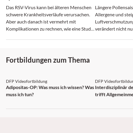
Das RSV-Virus kann bei älteren Menschen
Längere Pollensais
schwere Krankheitsverläufe verursachen.
Allergene und ste
Aber auch danach ist vermehrt mit
Luftverschmutzun
Komplikationen zu rechnen, wie eine Studie
verändert nicht nu
zeigt.
zunehmend auch da
Fortbildungen zum Thema
DFP: 2 Punkte
DFP: 1 Punkt
DFP Videofortbildung
DFP Videofortbildu
NEU
Adipositas-OP: Was muss ich wissen? Was
Interdisziplinär 
muss ich tun?
trifft Allgemeinm