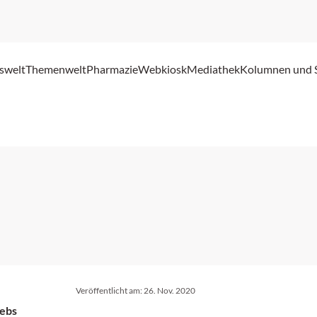
swelt
Themenwelt
Pharmazie
Webkiosk
Mediathek
Kolumnen und 
Veröffentlicht am:
26. Nov. 2020
rebs