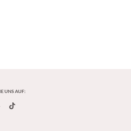
IE UNS AUF:
undCloud
TikTok