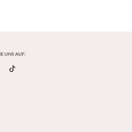
IE UNS AUF:
undCloud
TikTok