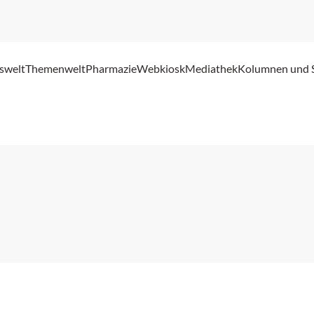
swelt
Themenwelt
Pharmazie
Webkiosk
Mediathek
Kolumnen und 