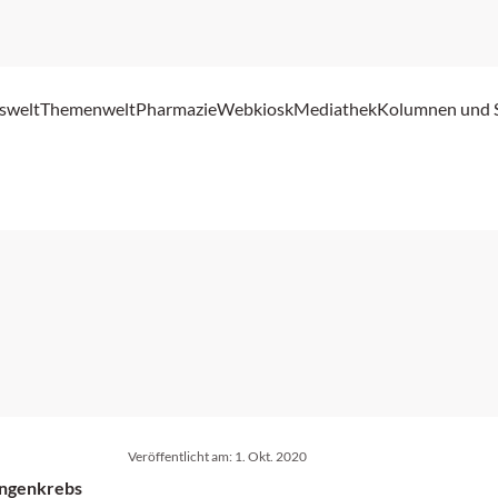
swelt
Themenwelt
Pharmazie
Webkiosk
Mediathek
Kolumnen und 
Veröffentlicht am:
1. Okt. 2020
ungenkrebs