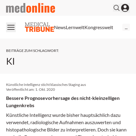
medonline
News
Lernwelt
Kongresswelt
...
BEITRÄGE ZUM SCHLAGWORT
:
KI
Künstliche Intelligenz sticht klassisches Staging aus
Veröffentlicht am:
1. Okt. 2020
Bessere Prognosevorhersage des nicht-kleinzelligen
Lungenkrebs
Künstliche Intelligenz wurde bisher hauptsächlich dazu
verwendet, radiologische Aufnahmen auszuwerten und
histopathologische Bilder zu interpretieren. Doch sie kann