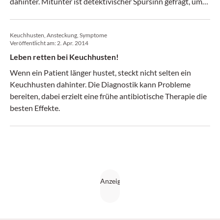
dahinter. Mitunter ist detektivischer Spürsinn gefragt, um
die Ursache aufzudecken.
Keuchhusten, Ansteckung, Symptome
Veröffentlicht am:
2. Apr. 2014
Leben retten bei Keuchhusten!
Wenn ein Patient länger hustet, steckt nicht selten ein
Keuchhusten dahinter. Die Dia­gnostik kann Probleme
bereiten, dabei erzielt eine frühe antibio­tische Therapie die
besten Effekte.