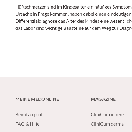
Hüftschmerzen sind im Kindesalter ein häufiges Symptom.
Ursache in Frage kommen, haben dabei einen eindeutigen A
Differenzialdiagnose das Alter des Kindes eine wesentlich
das Labor sind wichtige Bausteine auf dem Weg zur Diagnos
Ursache kann das Hüftgelenk irreversibel zerstört werden
MEINE MEDONLINE
MAGAZINE
Benutzerprofil
CliniCum innere
FAQ & Hilfe
CliniCum derma