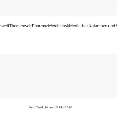
swelt
Themenwelt
Pharmazie
Webkiosk
Mediathek
Kolumnen und 
Veröffentlicht am:
10. Mai 2020