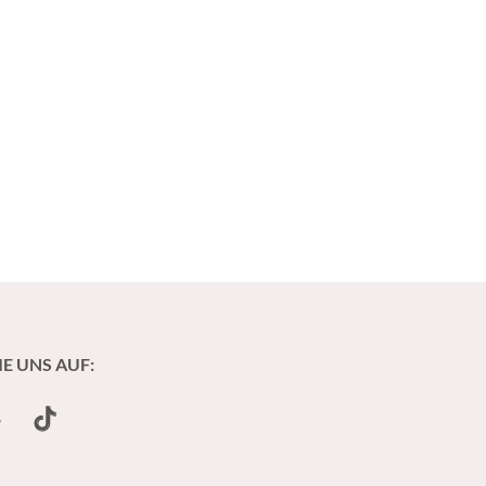
IE UNS AUF:
undCloud
TikTok