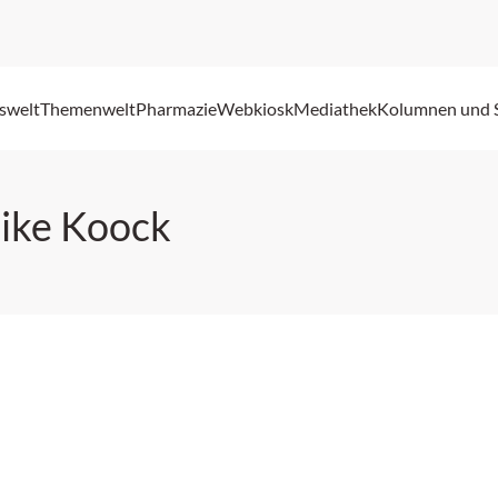
swelt
Themenwelt
Pharmazie
Webkiosk
Mediathek
Kolumnen und 
rike Koock