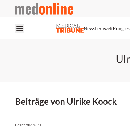
medonline
News
Lernwelt
Kongres
Ul
Beiträge von Ulrike Koock
Gesichtslähmung