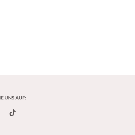
IE UNS AUF:
undCloud
TikTok