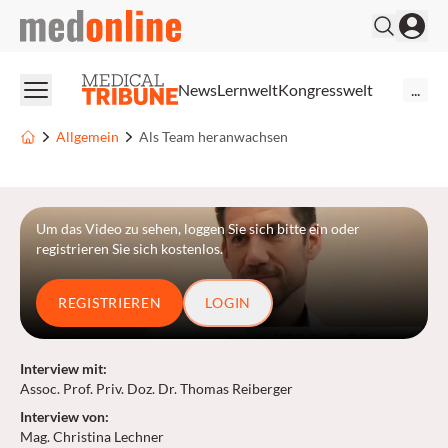
medonline
News
Lernwelt
Kongresswelt
...
Allgemein
Als Team heranwachsen
Um das Video zu sehen, loggen Sie sich bitte ein oder
registrieren Sie sich kostenlos.
REGISTRIEREN
LOGIN
Interview mit
:
Assoc. Prof. Priv. Doz. Dr. Thomas Reiberger
Interview von
:
Mag. Christina Lechner