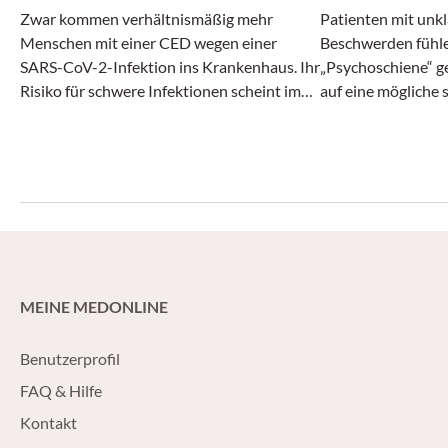
Zwar kommen verhältnismäßig mehr
Patienten mit unkl
Menschen mit einer CED wegen einer
Beschwerden fühlen
SARS-CoV-2-Infektion ins Krankenhaus. Ihr
„Psychoschiene“ g
Risiko für schwere Infektionen scheint im
auf eine mögliche
Vergleich zu Darmgesunden aber nicht
ihrer Leiden anspri
erhöht.
Gesprächstaktik lä
MEINE MEDONLINE
Benutzerprofil
FAQ & Hilfe
Kontakt