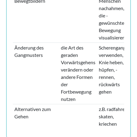
Bewegtbildern
Menschen
nachahmen,
die ­
gewünschte
Bewegung
visualisieren
Änderung des
die Art des
Scherengang
Gangmusters
geraden
verwenden,
Vorwärtsgehens
Knie heben,
verändern oder
hüpfen, ­
andere Formen
rennen,
der
rückwärts
Fortbewegung
gehen
nutzen
Alternativen zum
z.B. radfahren,
Gehen
skaten,
kriechen