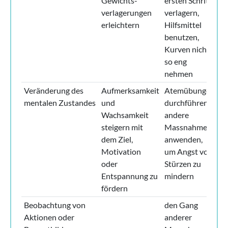
Gewichts­
ersten Schritt
verlagerungen
verlagern,
erleichtern
Hilfsmittel
benutzen,
Kurven nicht
so eng
nehmen
Veränderung des
Aufmerksamkeit
Atemübungen
mentalen Zustandes
und
durchführen,
Wachsamkeit
andere
steigern mit
Massnahmen
dem Ziel,
anwenden,
Motivation
um Angst vor
oder
Stürzen zu
Entspannung zu
mindern
fördern
Beobachtung von
den Gang
Aktionen oder
anderer