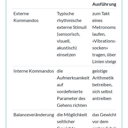
Ausführung
Externe
Typische
zum Takt
Kommandos
rhythmische
eines
externe Stimuli
Metronoms
(sensorisch,
laufen,
visuell,
«Vibrations­
akustisch)
socken»
einsetzen
tragen, über
Linien steigen
Interne Kommandos
die
geistige
Aufmerksamkeit
Arithmetik
auf
betreiben,
vordefinierte
sich selbst
Parameter des
antreiben
Gehens richten
Balanceveränderung
die Möglichkeit
das Gewicht
seitlicher
vor dem