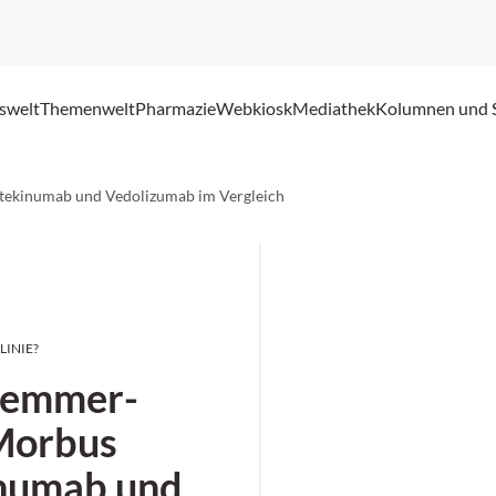
swelt
Themenwelt
Pharmazie
Webkiosk
Mediathek
Kolumnen und 
ekinumab und Vedolizumab im Vergleich
LINIE?
Hemmer-
Morbus
inumab und