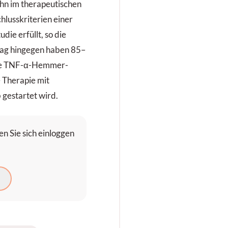
ohn im therapeutischen
hlusskriterien einer
die erfüllt, so die
ltag hingegen haben 85–
ine TNF-α-Hemmer-
e Therapie mit
gestartet wird.
n Sie sich einloggen
N