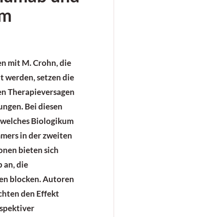
im
en mit M. Crohn, die
 werden, setzen die
gen Therapieversagen
ngen. Bei diesen
e, welches Biologikum
ers in der zweiten
onen bieten sich
an, die
en blocken. Autoren
chten den Effekt
spektiver