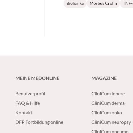
Biologika
Morbus Crohn
TNF-
MEINE MEDONLINE
MAGAZINE
Benutzerprofil
CliniCum innere
FAQ & Hilfe
CliniCum derma
Kontakt
CliniCum onko
DFP Fortbildung online
CliniCum neuropsy
CliniCum pneumo