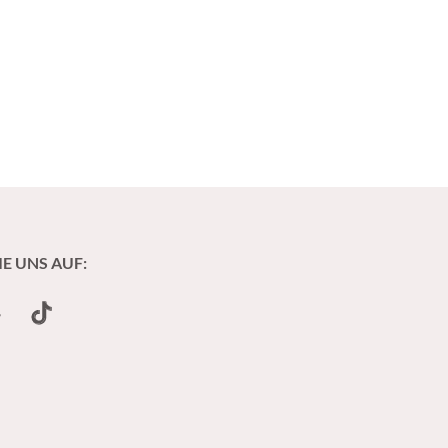
IE UNS AUF:
undCloud
TikTok