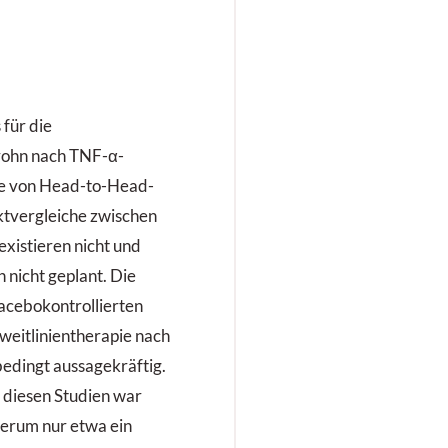
 für die
rohn nach TNF-α-
e von Head-to-Head-
ktvergleiche zwischen
xistieren nicht und
 nicht geplant. Die
acebokontrollierten
Zweitlinientherapie nach
dingt aussagekräftig.
n diesen Studien war
rum nur etwa ein