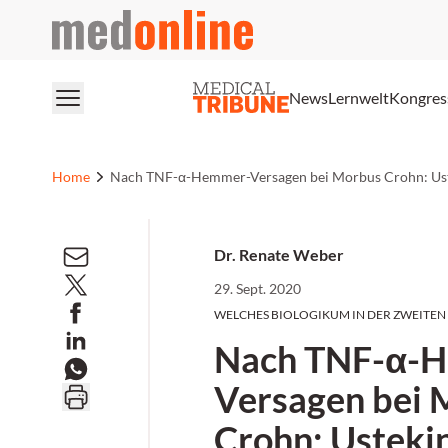
medonline
News
Lernwelt
Kongres
Home
Nach TNF-α-Hemmer-Versagen bei Morbus Crohn: Ust
Dr. Renate Weber
29. Sept. 2020
WELCHES BIOLOGIKUM IN DER ZWEITEN 
Nach TNF-α-
Versagen bei 
Crohn: Ustek