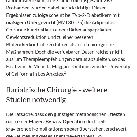
randomisierte klinische Studien mit insgesamt 290
Probanden wurden dabei berücksichtigt. Diesen
Ergebnissen zufolge scheint bei Typ-2-Diabetikern mit
mäßigem Übergewicht
(BMI 30–35) die Adipositas-
Chirurgie kurzfristig zu einer stärker ausgeprägten
Gewichtsreduktion und zu einer besseren
Blutzuckerkontrolle zu führen als nicht chirurgische
Maßnahmen. Doch die verfügbaren Daten reichen nicht
aus, um Therapieempfehlungen daraus abzuleiten, so das
Fazit von Dr. Melinda Maggard-Gibbons von der University
2
of California in Los Angeles.
Bariatrische Chirurgie - weitere
Studien notwendig
Die Tatsache, dass den günstigen metabolischen Effekten
nach einer
Magen-Bypass-Operation
doch teils
gravierende Komplikationen gegenüberstehen, erschwert
die Beurteilung dieses Therapieverfahrens. So