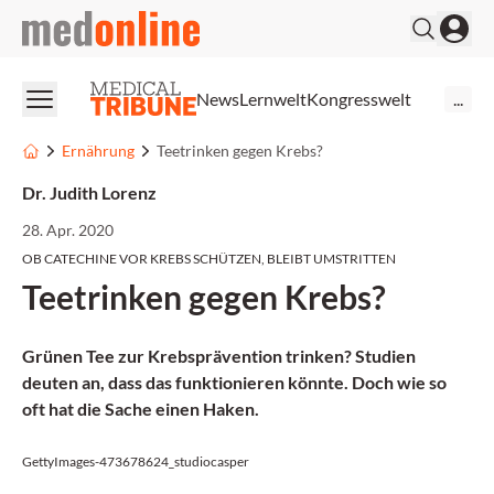
medonline
News
Lernwelt
Kongresswelt
...
Ernährung
Teetrinken gegen Krebs?
Dr. Judith Lorenz
28. Apr. 2020
OB CATECHINE VOR KREBS SCHÜTZEN, BLEIBT UMSTRITTEN
Teetrinken gegen Krebs?
Grünen Tee zur Krebs­prävention trinken? Studien
deuten an, dass das funktionieren könnte. Doch wie so
oft hat die Sache einen Haken.
GettyImages-473678624_studiocasper