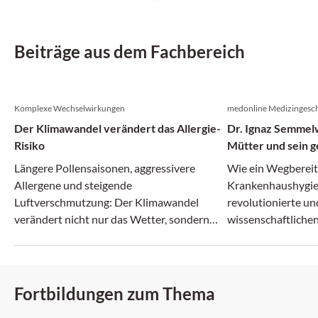
Beiträge aus dem Fachbereich
Komplexe Wechselwirkungen
medonline Medizingesch
Der Klimawandel verändert das Allergie-
Dr. Ignaz Semmelw
Risiko
Mütter und sein g
Irrenanstalt
Längere Pollensaisonen, aggressivere
Wie ein Wegberei
Allergene und steigende
Krankenhaushygie
Luftverschmutzung: Der Klimawandel
revolutionierte un
verändert nicht nur das Wetter, sondern
wissenschaftlichen
zunehmend auch das Allergie-Risiko.
zerbrach.
Fortbildungen zum Thema
DFP: 2 Punkte
DFP: 5 Punkte