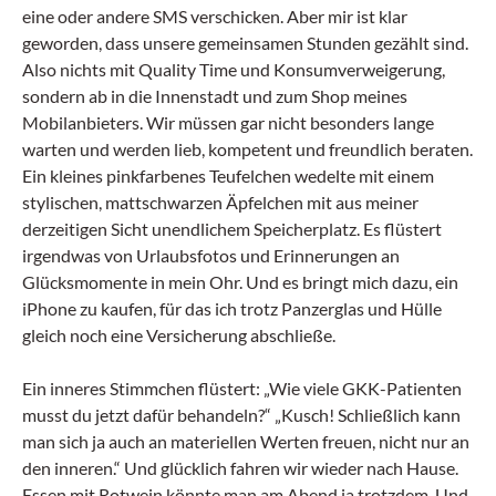
eine oder andere SMS verschicken. Aber mir ist klar
geworden, dass unsere gemeinsamen Stunden gezählt sind.
Also nichts mit Quality Time und Konsumverweigerung,
sondern ab in die Innenstadt und zum Shop meines
Mobilanbieters. Wir müssen gar nicht besonders lange
warten und werden lieb, kompetent und freundlich beraten.
Ein kleines pinkfarbenes Teufelchen wedelte mit einem
stylischen, mattschwarzen Äpfelchen mit aus meiner
derzeitigen Sicht unendlichem Speicherplatz. Es flüstert
irgendwas von Urlaubsfotos und Erinnerungen an
Glücksmomente in mein Ohr. Und es bringt mich dazu, ein
iPhone zu kaufen, für das ich trotz Panzerglas und Hülle
gleich noch eine Versicherung abschließe.
Ein inneres Stimmchen flüstert: „Wie viele GKK-Patienten
musst du jetzt dafür behandeln?“ „Kusch! Schließlich kann
man sich ja auch an materiellen Werten freuen, nicht nur an
den inneren.“ Und glücklich fahren wir wieder nach Hause.
Essen mit Rotwein könnte man am Abend ja trotzdem. Und