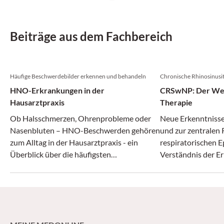
Beiträge aus dem Fachbereich
Häufige Beschwerdebilder erkennen und behandeln
Chronische Rhinosinusit
HNO-Erkrankungen in der
CRSwNP: Der Weg 
Hausarztpraxis
Therapie
Ob Halsschmerzen, Ohrenprobleme oder
Neue Erkenntnisse
Nasenbluten – HNO-Beschwerden gehören
und zur zentralen 
zum Alltag in der Hausarztpraxis - ein
respiratorischen E
Überblick über die häufigsten
Verständnis der E
Krankheitsbilder und deren Behandlung.
verändert. Neben d
funktionell endos
Nasennebenhöhlen
mehrere zielgerich
Verfügung, die ei