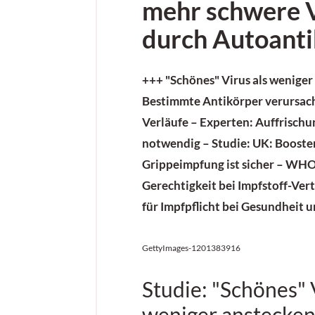
mehr schwere 
durch Autoant
+++
"Schönes" Virus als wenige
Bestimmte Antikörper verursac
Verläufe – Experten: Auffrischu
notwendig –
Studie:
UK: Booste
Grippeimpfung ist sicher –
WHO 
Gerechtigkeit bei Impfstoff-Ver
für Impfpflicht bei Gesundheit 
GettyImages-1201383916
Studie: "Schönes" 
weniger anstecke