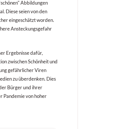
e "schönen" Abbildungen
l. Diese seien von den
icher eingeschätzt worden.
öhere Ansteckungsgefahr
er Ergebnisse dafür,
tion zwischen Schönheit und
ung gefährlicher Viren
Medien zu überdenken. Dies
der Bürger und ihrer
er Pandemie von hoher