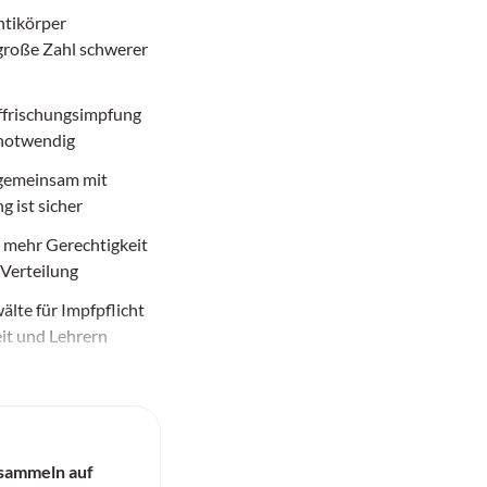
tikörper
große Zahl schwerer
ffrischungsimpfung
t notwendig
gemeinsam mit
 ist sicher
mehr Gerechtigkeit
-Verteilung
lte für Impfpflicht
it und Lehrern
sammeln auf