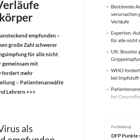
Verläufe
Bestimmte An
ikörper
verursachen 
Verläufe
Experten: Au
r ansteckend empfunden –
für alle nich
hen große Zahl schwerer
UK: Booster 
ngsimpfung für alle nicht
Grippeimpfung
r gemeinsam mit
WHO fordert 
fordert mehr
bei Impfstoff
teilung – Patientenanwälte
Patientenanwä
und Lehrern +++
bei Gesundhe
Virus als
Fortbildung
DFP Punkte 
nd empfunden