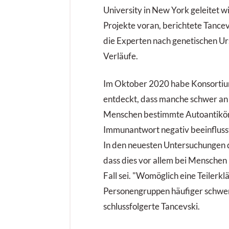
University in New York geleitet wi
Projekte voran, berichtete Tance
die Experten nach genetischen U
Verläufe.
Im Oktober 2020 habe Konsortiu
entdeckt, dass manche schwer an
Menschen bestimmte Autoantikörp
Immunantwort negativ beeinflusst
In den neuesten Untersuchungen 
dass dies vor allem bei Mensche
Fall sei. "Womöglich eine Teilerk
Personengruppen häufiger schwer
schlussfolgerte Tancevski.