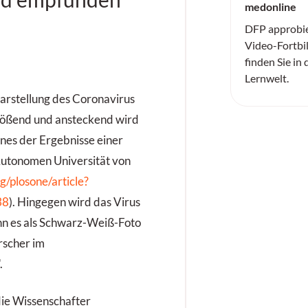
medonline
DFP approbie
Video-Fortbi
finden Sie in
Lernwelt.
Darstellung des Coronavirus
nflößend und ansteckend wird
ines der Ergebnisse einer
Autonomen Universität von
rg/plosone/article?
38
). Hingegen wird das Virus
n es als Schwarz-Weiß-Foto
rscher im
.
die Wissenschafter