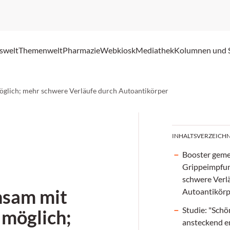
swelt
Themenwelt
Pharmazie
Webkiosk
Mediathek
Kolumnen und 
glich; mehr schwere Verläufe durch Autoantikörper
INHALTSVERZEICHN
Booster gem
Grippeimpfun
schwere Verl
nsam mit
Autoantikör
Studie: "Schö
möglich;
ansteckend 