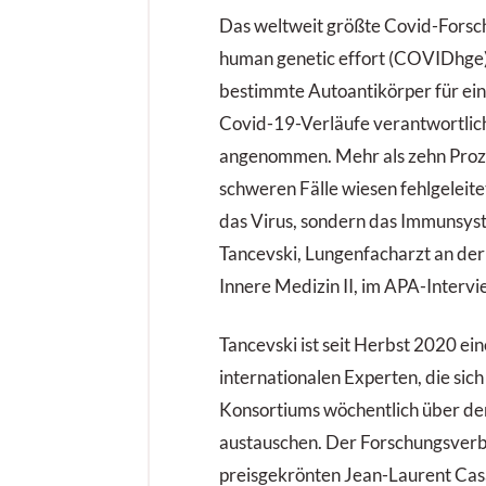
Das weltweit größte Covid-Forsc
human genetic effort (COVIDhge),
bestimmte Autoantikörper für ei
Covid-19-Verläufe verantwortlich 
angenommen. Mehr als zehn Proz
schweren Fälle wiesen fehlgeleitet
das Virus, sondern das Immunsyst
Tancevski, Lungenfacharzt an der 
Innere Medizin II, im APA-Intervi
Tancevski ist seit Herbst 2020 ei
internationalen Experten, die s
Konsortiums wöchentlich über de
austauschen. Der Forschungsver
preisgekrönten Jean-Laurent Cas