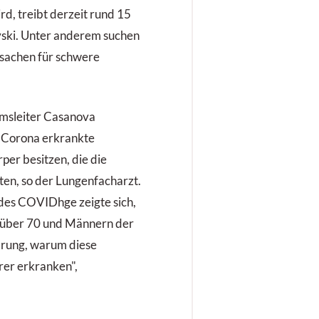
rd, treibt derzeit rund 15
vski. Unter anderem suchen
rsachen für schwere
msleiter Casanova
 Corona erkrankte
er besitzen, die die
en, so der Lungenfacharzt.
des COVIDhge zeigte sich,
n über 70 und Männern der
lärung, warum diese
er erkranken",