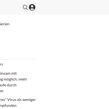
Serien
IS
einsam mit
g möglich; mehr
äufe durch
per
nes" Virus als weniger
empfunden