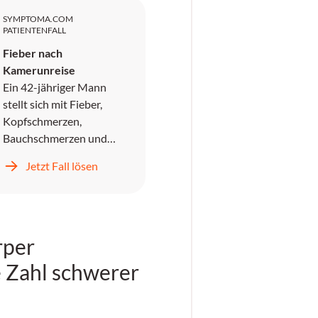
SYMPTOMA.COM
PATIENTENFALL
Fieber nach
Kamerunreise
Ein 42-jähriger Mann
stellt sich mit Fieber,
Kopfschmerzen,
Bauchschmerzen und
Erbrechen in der
Jetzt Fall lösen
Notaufnahme vor. Er wird
symptomatisch
behandelt und entlassen,
kehrt jedoch zwei Tage
rper
später mit unstillbarem
Erbrechen,
 Zahl schwerer
Kopfschmerzen und
progredientem Fieber
zurück.