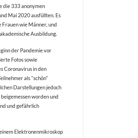
ie die 333 anonymen
und Mai 2020 ausfüllten. Es
ele Frauen wie Männer, und
e akademische Ausbildung.
eginn der Pandemie vor
ierte Fotos sowie
es Coronavirus in den
ilnehmer als "schön"
olchen Darstellungen jedoch
rt beigemessen worden und
end und gefährlich
it einem Elektronenmikroskop