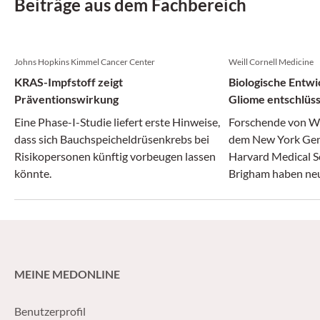
Beiträge aus dem Fachbereich
Johns Hopkins Kimmel Cancer Center
Weill Cornell Medicine
KRAS-Impfstoff zeigt
Biologische Entwi
Präventionswirkung
Gliome entschlüss
Eine Phase-I-Studie liefert erste Hinweise,
Forschende von We
dass sich Bauchspeicheldrüsenkrebs bei
dem New York Gen
Risikopersonen künftig vorbeugen lassen
Harvard Medical S
könnte.
Brigham haben neue
Entstehung aggre
gewonnen.
MEINE MEDONLINE
Benutzerprofil