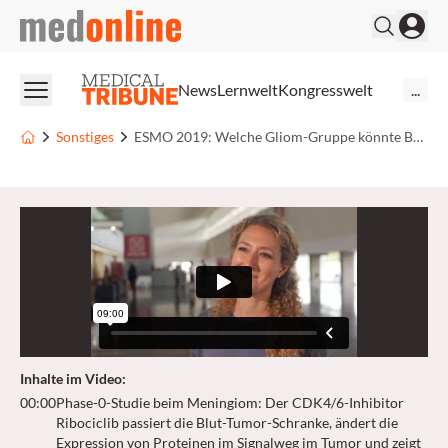
medonline
News
Lernwelt
Kongresswelt
...
Sonstiges
ESMO 2019: Welche Gliom-Gruppe könnte Benefit von Immuntherapie haben?
Inhalte im Video
:
00:00
Phase-0-Studie beim Meningiom: Der CDK4/6-Inhibitor
Ribociclib passiert die Blut-Tumor-Schranke, ändert die
Expression von Proteinen im Signalweg im Tumor und zeigt