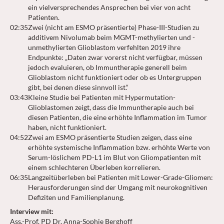
ein vielversprechendes Ansprechen bei vier von acht
Patienten.
02:35
Zwei (nicht am ESMO präsentierte) Phase-III-Studien zu
additivem Nivolumab beim MGMT-methylierten und -
unmethylierten Glioblastom verfehlten 2019 ihre
Endpunkte: „Daten zwar vorerst nicht verfügbar, müssen
jedoch evaluieren, ob Immuntherapie generell beim
Glioblastom nicht funktioniert oder ob es Untergruppen
gibt, bei denen diese sinnvoll ist.“
03:43
Kleine Studie bei Patienten mit Hypermutation-
Glioblastomen zeigt, dass die Immuntherapie auch bei
diesen Patienten, die eine erhöhte Inflammation im Tumor
haben, nicht funktioniert.
04:52
Zwei am ESMO präsentierte Studien zeigen, dass eine
erhöhte systemische Inflammation bzw. erhöhte Werte von
Serum-löslichem PD-L1 im Blut von Gliompatienten mit
einem schlechteren Überleben korrelieren.
06:35
Langzeitüberleben bei Patienten mit Lower-Grade-Gliomen:
Herausforderungen sind der Umgang mit neurokognitiven
Defiziten und Familienplanung.
Interview mit
:
Ass.-Prof. PD Dr. Anna-Sophie Berghoff