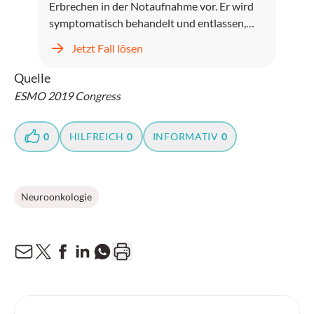
Erbrechen in der Notaufnahme vor. Er wird
symptomatisch behandelt und entlassen,
kehrt jedoch zwei Tage später mit
Jetzt Fall lösen
unstillbarem Erbrechen, Kopfschmerzen und
progredientem Fieber zurück.
Quelle
ESMO 2019 Congress
0
HILFREICH
0
INFORMATIV
0
Neuroonkologie