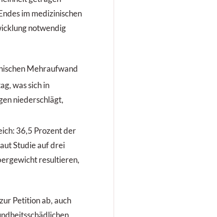
 Endes im medizinischen
wicklung notwendig
inischen Mehraufwand
ag, was sich in
en niederschlägt,
ich: 36,5 Prozent der
aut Studie auf drei
ergewicht resultieren,
zur Petition ab, auch
undheitsschädlichen