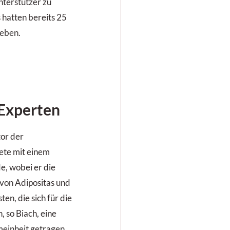
nterstützer zu
 hatten bereits 25
ieben.
Experten
tor der
ete mit einem
e, wobei er die
von Adipositas und
en, die sich für die
, so Biach, eine
meinheit getragen