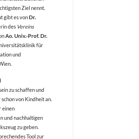
chtigsten Ziel nennt.
 gibt es von
Dr.
erin des
Vereins
von
Ao. Univ.-Prof. Dr.
niversitätsklinik für
tation und
Wien.
d
ein zu schaffen und
 schon von Kindheit an.
r einen
n und nachhaltigen
rkszeug zu geben.
sprechendes Tool zur