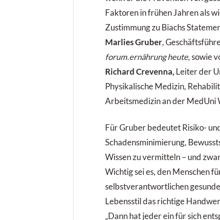
Faktoren in frühen Jahren als wi
Zustimmung zu Biachs Statement
Marlies Gruber
, Geschäftsführ
forum.ernährung heute
, sowie 
Richard Crevenna,
Leiter der U
Physikalische Medizin, Rehabili
Arbeitsmedizin an der MedUni 
Für Gruber bedeutet Risiko- un
Schadensminimierung, Bewussts
Wissen zu vermitteln – und zwar
Wichtig sei es, den Menschen fü
selbstverantwortlichen gesunde
Lebensstil das richtige Handwe
„Dann hat jeder ein für sich ent