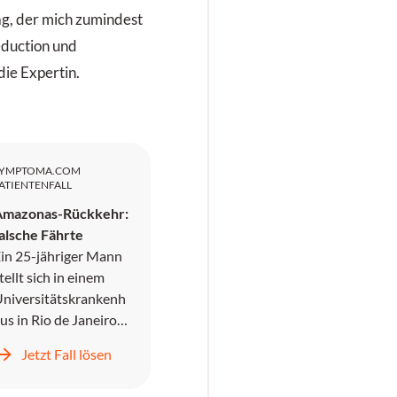
rag, der mich zumindest
eduction und
die Expertin.
SYMPTOMA.COM
ATIENTENFALL
Amazonas-Rückkehr:
alsche Fährte
in 25-jähriger Mann
tellt sich in einem
niversitätskrankenh
us in Rio de Janeiro
wei Tage nach
Jetzt Fall lösen
ückkehr aus dem
mazonasgebiet vor,