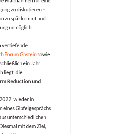
che Maßnahmen für eine
ung zu diskutieren –
on zu spät kommt und
rung unmöglich
 vertiefende
th Forum Gastein
sowie
chließlich ein Jahr
 liegt: die
arm Reduction und
2022, wieder in
n eines Gipfelgesprächs
aus unterschiedlichen
Diesmal mit dem Ziel,