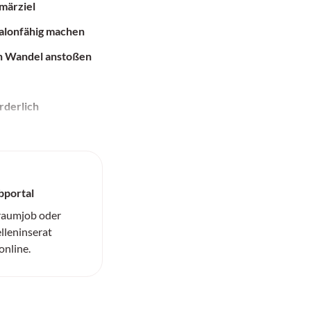
imärziel
alonfähig machen
en Wandel anstoßen
rderlich
bportal
Traumjob oder
elleninserat
online.