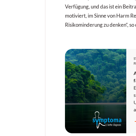
Verfügung, und das ist ein Beit
motiviert, im Sinne von Harm R
Risikominderung zu denken“, so 
P
f
E
s
U
a
z
R
A