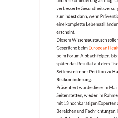
und Risikominderung als mögli
verbesserte Gesundheitsversorg
zumindest dann, wenn Präventi
eine komplette Lebensstillände
erscheint.
Diesem Wissensaustausch sollen
Gespräche beim
European Heal
beim Forum Alpbach folgen, bis s
später das Resultat auf dem Tisch
Seitenstettener Petition zu H
Risikominderung
.
Präsentiert wurde diese im Mai 
Seitenstetten, wieder im Rahme
mit 13 hochkarätigen Experten 
Bereichen und Fachrichtungen. 