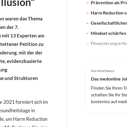
Illusion“
Prävention als Pr
Harm Reduction s
on waren das Thema
Gesellschaftlich
en der 7.
Mindset schärfen
mit 13 Experten am
Finanzierung erfo
tettener Petition zu
derung, mit der der
te, evidenzbasierte
tung
Karrierechance
se und Strukturen
Das medonline Jo
Finden Sie Ihren 
schalten Sie Ihr St
kostenlos auf med
r 2021 formiert sich im
undheitstage in
nde, um Harm Reduction