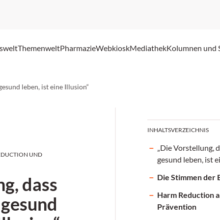
swelt
Themenwelt
Pharmazie
Webkiosk
Mediathek
Kolumnen und 
esund leben, ist eine Illusion“
INHALTSVERZEICHNIS
„Die Vorstellung, 
REDUCTION UND
gesund leben, ist e
Die Stimmen der 
ng, dass
Harm Reduction al
 gesund
Prävention