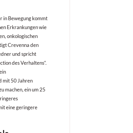
o er als Holzfäller
earbeitet hat.
er in Bewegung kommt
chen Erkrankungen wie
en, onkologischen
ätigt Crevenna den
edner und spricht
tion des Verhaltens“.
ein
 mit 50 Jahren
zu machen, ein um 25
ringeres
it eine geringere