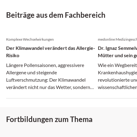
Beiträge aus dem Fachbereich
Komplexe Wechselwirkungen
medonline Medizingesch
Der Klimawandel verändert das Allergie-
Dr. Ignaz Semmelw
Risiko
Mütter und sein g
Irrenanstalt
Längere Pollensaisonen, aggressivere
Wie ein Wegberei
Allergene und steigende
Krankenhaushygie
Luftverschmutzung: Der Klimawandel
revolutionierte un
verändert nicht nur das Wetter, sondern
wissenschaftlichen
zunehmend auch das Allergie-Risiko.
zerbrach.
Fortbildungen zum Thema
DFP: 2 Punkte
DFP: 5 Punkte