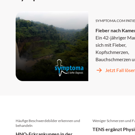
SYMPTOMA.COM PATI
Fieber nach Kame
Ein 42-jähriger Man
sich mit Fieber,
Kopfschmerzen,
Bauchschmerzen u
Erbrechen in der
Jetzt Fall löse
Notaufnahme vor. 
symptomatisch be
und entlassen, keh
zwei Tage später m
unstillbarem Erbre
Kopfschmerzen un
progredientem Fie
Häufige Beschwerdebilder erkennen und
Weniger Schmerzen und Fa
zurück.
behandeln
TENS ergänzt Physi
HNO-Erkrankungen in der