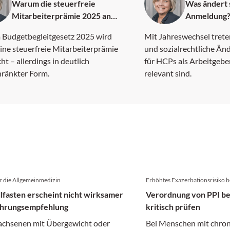
Warum die steuerfreie
Was ändert 
Mitarbeiterprämie 2025 an
Anmeldung
Attraktivität verliert
 Budgetbegleitgesetz 2025 wird
Mit Jahreswechsel trete
ine steuerfreie Mitarbeiterprämie
und sozialrechtliche Änd
ht – allerdings in deutlich
für HCPs als Arbeitgeb
hränkter Form.
relevant sind.
r die Allgemeinmedizin
Erhöhtes Exazerbationsrisiko b
llfasten erscheint nicht wirksamer
Verordnung von PPI b
ährungsempfehlung
kritisch prüfen
achsenen mit Übergewicht oder
Bei Menschen mit chro