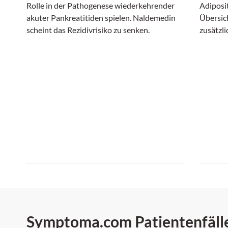
Rolle in der Pathogenese wiederkehrender
Adiposit
akuter Pankreatitiden spielen. Naldemedin
Übersich
scheint das Rezidivrisiko zu senken.
zusätzli
gegenüb
Ernähru
Symptoma.com Patientenfäll