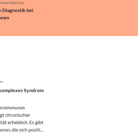
niversität Graz
 Diagnostik bei
ionen
en
: komplexes Syndrom
neuroimmunes
gt chronischer
tät erheblich. Es gibt
ren, die sich positiv