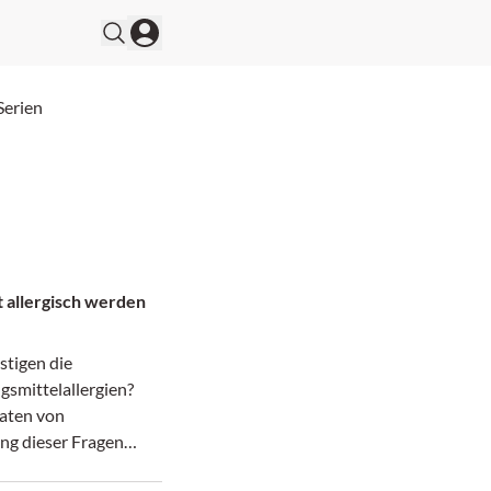
Serien
t allergisch werden
tigen die
smittelallergien?
aten von
ing dieser Fragen