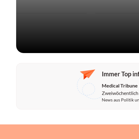
medikamentöse Therapie.
Gelenkschmerzen, Al
Jahre und Morgenste
weniger als 30 Minut
Sportmediziner erläu
konservativen Ther
evidenzbasiert zu e
sind.
Immer Top in
Medical Tribune
Zweiwöchentlich
News aus Politik u