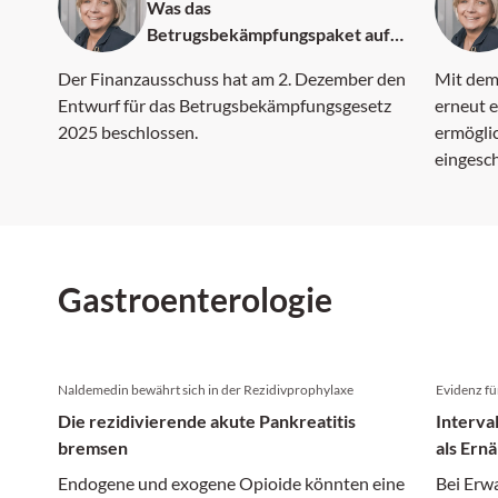
Was das
Betrugsbekämpfungspaket aufs
Korn nehmen will
Der Finanzausschuss hat am 2. Dezember den
Mit dem
Entwurf für das Betrugsbekämpfungsgesetz
erneut e
2025 beschlossen.
ermöglic
eingesc
Gastroenterologie
Naldemedin bewährt sich in der Rezidivprophylaxe
Evidenz fü
Die rezidivierende akute Pankreatitis
Interva
bremsen
als Ern
Endogene und exogene Opioide könnten eine
Bei Erw