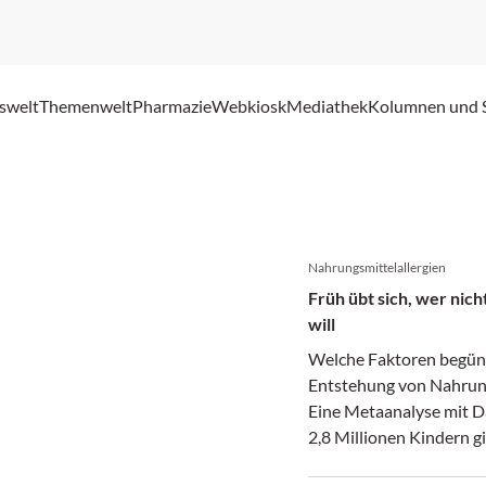
swelt
Themenwelt
Pharmazie
Webkiosk
Mediathek
Kolumnen und 
Nahrungsmittel­allergien
Früh übt sich, wer nich
will
Welche Faktoren begüns
Entstehung von Nahrung
Eine Metaanalyse mit D
2,8 Millionen Kindern g
nach.