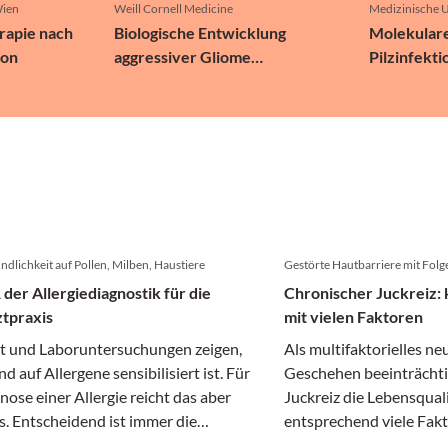
Wien
Weill Cornell Medicine
Medizinische U
rapie nach
Biologische Entwicklung
Molekulare
ion
aggressiver Gliome
Pilzinfekt
entschlüsselt
dlichkeit auf Pollen, Milben, Haustiere
Gestörte Hautbarriere mit Folg
 der Allergiediagnostik für die
Chronischer Juckreiz
tpraxis
mit vielen Faktoren
st und Laboruntersuchungen zeigen,
Als multifaktorielles 
d auf Allergene sensibilisiert ist. Für
Geschehen beeinträchti
nose einer Allergie reicht das aber
Juckreiz die Lebensquali
s. Entscheidend ist immer die
entsprechend viele Fakto
tion aus Anamnese, Beschwerden
auswirken können.