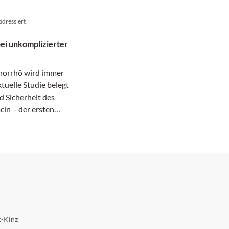
adressiert
ei unkomplizierter
norrhö wird immer
tuelle Studie belegt
d Sicherheit des
cin – der ersten
gegen Gonorrhö seit
t-Kinz