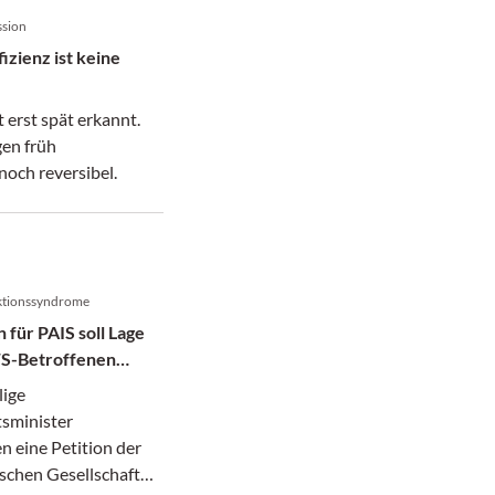
ssion
izienz ist keine
t erst spät erkannt.
en früh
noch reversibel.
ektionssyndrome
 für PAIS soll Lage
S-Betroffenen
n
lige
sminister
n eine Petition der
schen Gesellschaft