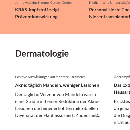
Johns Hopkins Kimmel Cancer Center
Medizinische Universität 
KRAS-Impfstoff zeigt
Personalisierte The
Präventionswirkung
Nierentransplantat
Dermatologie
Positive Auswirkungen auf mehrere Parameter
Überempfin
Akne: täglich Mandeln, weniger Läsionen
Das 1x1
Hausarz
Der tägliche Verzehr von Mandeln war in
einer Studie mit einer Reduktion der Akne-
Prickte
Läsionen und einer erhöhten mikrobiellen
ob jeman
Diversität der Haut assoziiert. Zudem ließ
die Diag
sich eine Verbesserung der Akne-spezifischen
nicht au
Lebensqualität erreichen.
Kombina