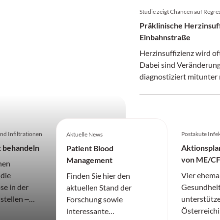
Studie zeigt Chancen auf Regre
Präklinische Herzinsuff
ergie-Risiko
Einbahnstraße
 steigende Luftverschmutzung:
Herzinsuffizienz wird of
ondern zunehmend auch das
Dabei sind Veränderung
diagnostiziert mitunter 
d Infiltrationen
Postakute Inf
Aktuelle News
t behandeln
Aktionsplan
Patient Blood
von ME/CF
Management
hen
verbesser
 die
Vier ehema
Finden Sie hier den
e in der
Gesundheit
aktuellen Stand der
 stellen ‒
unterstütze
Forschung sowie
e
Österreichi
interessante