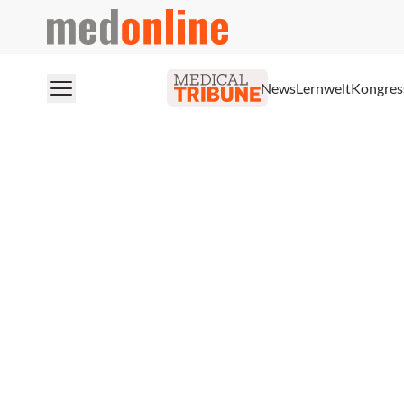
medonline
News
Lernwelt
Kongres