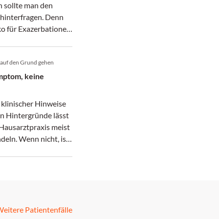
sollte man den
h hinterfragen. Denn
iko für Exazerbationen
fristiger Anwendung.
 auf den Grund gehen
ymptom, keine
klinischer Hinweise
n Hintergründe lässt
 Hausarztpraxis meist
deln. Wenn nicht, ist
agt.
eitere Patientenfälle