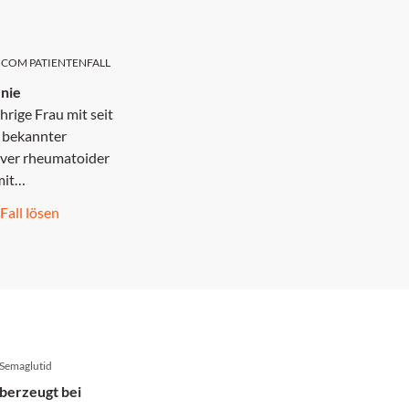
COM PATIENTENFALL
nie
hrige Frau mit seit
 bekannter
iver rheumatoider
mit
kulären
 Fall lösen
tionen, darunter
 den Beinen und
de Knoten, stellt
eit mehreren
wiederkehrenden
monalen
n vor.
 Semaglutid
berzeugt bei