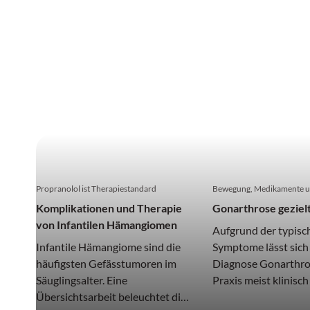
Komplexe Wechselwirkungen
Der Klimawandel verändert das All
Längere Pollensaisonen, aggressivere Allergene und
Der Klimawandel verändert nicht nur das Wetter, s
Allergie-Risiko.
Propranolol ist Therapiestandard
Bewegung, Medikamente un
Komplikationen und Therapie
Gonarthrose geziel
von Infantilen Hämangiomen
Aufgrund der typisc
Infantile Hämangiome sind die
Symptome lässt sich
häufigsten Gefässtumoren im
Diagnose Gonarthros
Säuglingsalter. Eine
Praxis meist klinisch
Übersichtsarbeit beleuchtet die
belastungsabhängig