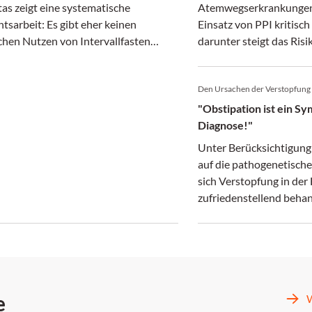
as zeigt eine systematische
Atemwegserkrankungen 
tsarbeit: Es gibt eher keinen
Einsatz von PPI kritisc
chen Nutzen von Intervallfasten
darunter steigt das Ris
er einer konventionellen
– insbesondere bei lang
ngsempfehlung.
Den Ursachen der Verstopfung
"Obstipation ist ein S
Diagnose!"
Unter Berücksichtigung 
auf die pathogenetische
sich Verstopfung in der
zufriedenstellend behan
fachliche Expertise gefr
e
W