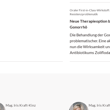
unden.
Oraler First-in-Class-Wirkstoff 
Resistenzproblematik
Neue Therapieoption b
Gonorrhö
Die Behandlung der Go
problematischer. Eine ak
nun die Wirksamkeit un
Antibiotikums Zolifloda
neuen oralen Therapie 
Jahrzehnten.
Mag. Iris Kraft-Kinz
Mag. Iris Kraf