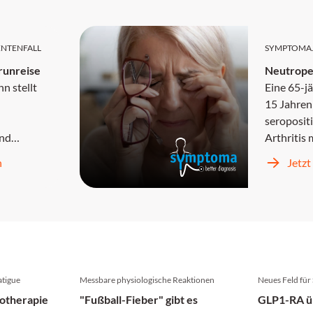
ENTENFALL
SYMPTOMA.
runreise
Neutrope
n stellt
Eine 65-jä
15 Jahren
seroposit
nd
Arthritis 
extraarti
n
Jetzt
Er wird
Manifesta
handelt
Ulzera an
rt jedoch
rheumatoi
it
sich mit s
chen,
Monaten 
d
sino-pul
ber
Infektione
tigue
Messbare physiologische Reaktionen
Neues Feld für
otherapie
"Fußball-Fieber" gibt es
GLP1-RA ü